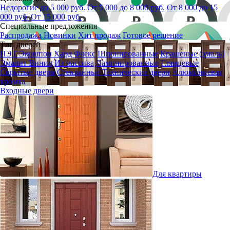
Недорогие до 5 000 руб.
От 5 000 до 8 000 руб.
От 8 000 до 15
000 руб.
От 15 000 руб.
Специальные предложения
Распродажа
Новинки
Хит продаж
Готовое решение
Тип дверей
ПЭТ
Экошпон
Хард Флекс
Шпонированные
Крашеные (эмаль)
Эмалит
Винил
Из массива
Ламинированные
Глянцевые
Скрытые двери
Стеклянные
Технические двери
Алюминиевая
кромка
Входные двери
Для квартиры