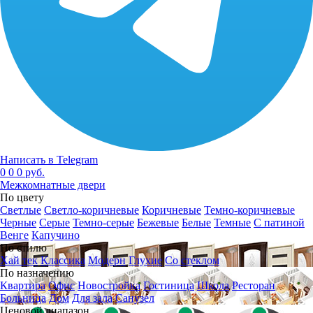
Написать в Telegram
0
0
0 руб.
Межкомнатные двери
По цвету
Светлые
Светло-коричневые
Коричневые
Темно-коричневые
Черные
Серые
Темно-серые
Бежевые
Белые
Темные
С патиной
Венге
Капучино
По стилю
Хай тек
Классика
Модерн
Глухие
Со стеклом
По назначению
Квартира
Офис
Новостройка
Гостиница
Школа
Ресторан
Больница
Дом
Для зала
Санузел
Ценовой диапазон