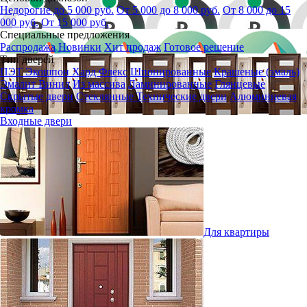
Недорогие до 5 000 руб.
От 5 000 до 8 000 руб.
От 8 000 до 15
000 руб.
От 15 000 руб.
Специальные предложения
Распродажа
Новинки
Хит продаж
Готовое решение
Тип дверей
ПЭТ
Экошпон
Хард Флекс
Шпонированные
Крашеные (эмаль)
Эмалит
Винил
Из массива
Ламинированные
Глянцевые
Скрытые двери
Стеклянные
Технические двери
Алюминиевая
кромка
Входные двери
Для квартиры