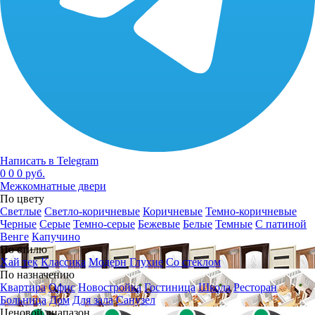
Написать в Telegram
0
0
0 руб.
Межкомнатные двери
По цвету
Светлые
Светло-коричневые
Коричневые
Темно-коричневые
Черные
Серые
Темно-серые
Бежевые
Белые
Темные
С патиной
Венге
Капучино
По стилю
Хай тек
Классика
Модерн
Глухие
Со стеклом
По назначению
Квартира
Офис
Новостройка
Гостиница
Школа
Ресторан
Больница
Дом
Для зала
Санузел
Ценовой диапазон