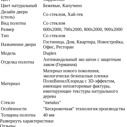
Цвет натуральный
Бежевые, Капучино
Дизайн двери
Со стеклом, Хай-тек
(стиль)
Вид полотна
Со стеклом
Размер
600x2000, 700x2000, 800x2000, 900x2000
Тип
Со стеклом
Гостиница, Дом, Квартира, Новостройка,
Назначение двери
Офис, Ресторан
Модель
Duplex
Антивандальный эко шпон с защитным
Отделка полотна
лаком (Германия)
Материал нового поколения,
экологически безопасные пленки
ПолиВинилХлорида с 3D-эффектом,
Материал
имеющие неповторимые фактуры,
имитирующие текстуры натурального
дерева
Стекло
"metalux"
Особенности
"Бескромочная" технология производства
Толщина полотна
40 мм
Развернуть характеристики
Отзывы