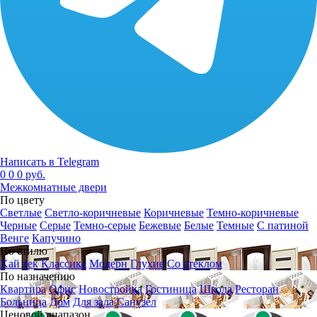
Написать в Telegram
0
0
0 руб.
Межкомнатные двери
По цвету
Светлые
Светло-коричневые
Коричневые
Темно-коричневые
Черные
Серые
Темно-серые
Бежевые
Белые
Темные
С патиной
Венге
Капучино
По стилю
Хай тек
Классика
Модерн
Глухие
Со стеклом
По назначению
Квартира
Офис
Новостройка
Гостиница
Школа
Ресторан
Больница
Дом
Для зала
Санузел
Ценовой диапазон