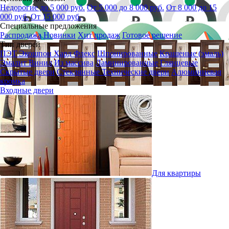
Недорогие до 5 000 руб.
От 5 000 до 8 000 руб.
От 8 000 до 15
000 руб.
От 15 000 руб.
Специальные предложения
Распродажа
Новинки
Хит продаж
Готовое решение
Тип дверей
ПЭТ
Экошпон
Хард Флекс
Шпонированные
Крашеные (эмаль)
Эмалит
Винил
Из массива
Ламинированные
Глянцевые
Скрытые двери
Стеклянные
Технические двери
Алюминиевая
кромка
Входные двери
Для квартиры