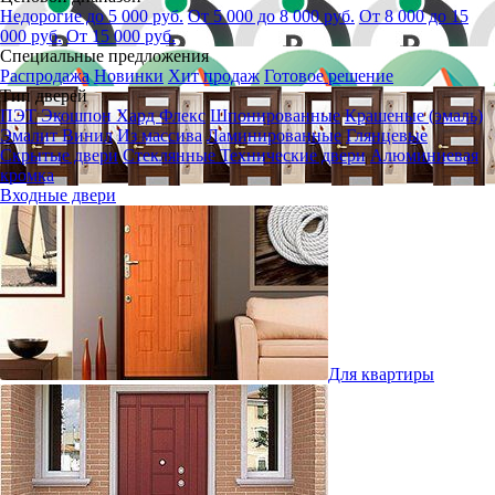
Недорогие до 5 000 руб.
От 5 000 до 8 000 руб.
От 8 000 до 15
000 руб.
От 15 000 руб.
Специальные предложения
Распродажа
Новинки
Хит продаж
Готовое решение
Тип дверей
ПЭТ
Экошпон
Хард Флекс
Шпонированные
Крашеные (эмаль)
Эмалит
Винил
Из массива
Ламинированные
Глянцевые
Скрытые двери
Стеклянные
Технические двери
Алюминиевая
кромка
Входные двери
Для квартиры