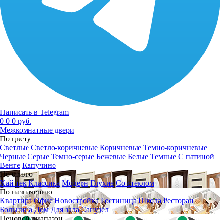
Написать в Telegram
0
0
0 руб.
Межкомнатные двери
По цвету
Светлые
Светло-коричневые
Коричневые
Темно-коричневые
Черные
Серые
Темно-серые
Бежевые
Белые
Темные
С патиной
Венге
Капучино
По стилю
Хай тек
Классика
Модерн
Глухие
Со стеклом
По назначению
Квартира
Офис
Новостройка
Гостиница
Школа
Ресторан
Больница
Дом
Для зала
Санузел
Ценовой диапазон