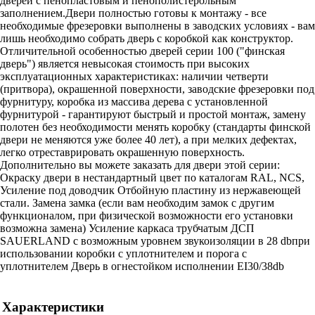
дверей с пенопластовым и пенополистерольным
заполнением.Двери полностью готовы к монтажу - все
необходимые фрезеровки выполнены в заводских условиях - вам
лишь необходимо собрать дверь с коробкой как конструктор.
Отличительной особенностью дверей серии 100 ("финская
дверь") является невысокая стоимость при высоких
эксплуатационных характеристиках: наличии четверти
(притвора), окрашенной поверхности, заводские фрезеровки под
фурнитуру, коробка из массива дерева с установленной
фурнитурой - гарантируют быстрый и простой монтаж, замену
полотен без необходимости менять коробку (стандарты финской
двери не меняются уже более 40 лет), а при мелких дефектах,
легко отреставрировать окрашенную поверхность.
Дополнительно вы можете заказать для двери этой серии:
Окраску двери в нестандартный цвет по каталогам RAL, NCS,
Усиление под доводчик Отбойную пластину из нержавеющей
стали. Замена замка (если вам необходим замок с другим
функционалом, при физической возможности его установки
возможна замена) Усиление каркаса трубчатым ДСП
SAUERLAND с возможным уровнем звукоизоляции в 28 dbпри
использовании коробки с уплотнителем и порога с
уплотнителем Дверь в огнестойком исполнении EI30/38db
Характеристики