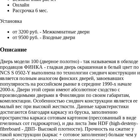
Онлайн
Рассрочка 6 мес.
Установка
от 3200 руб. - Межкомнатные двери
от 9500 руб. - Входные двери
Описание
Дверь модели 100 (дверное полотно) - так называемая в обиходе
продавцов ФИНКА - гладкая дверь окрашенная в белый цвет по
NCS S 0502-Y выполнена по технологии сэндвич конструкции и
является полным аналогом финских дверей, завоевавших
популярность на российском рынке в середине 1990-х начале
2000-х. Двери этой серии имеют абсолютное сходство с
производимыми дверьми в Финляндии по своим габаритам,
комплектации. Особенностью сэндвич конструкции является ее
малый вес при высокой жесткости. Данные характеристики
достигаются благодаря каркасу из бруска, заполнению
пространства каркаса сотовым картоном (прессованный в виде
пчелиных сот гидрокартон), и два листа 3мм HDF (high-desteny-
fibreboard - ДВП- Высокой плотности). Прочность на сжатие у
такой конструкции (каркас + сотовое заполнение) больше чем у