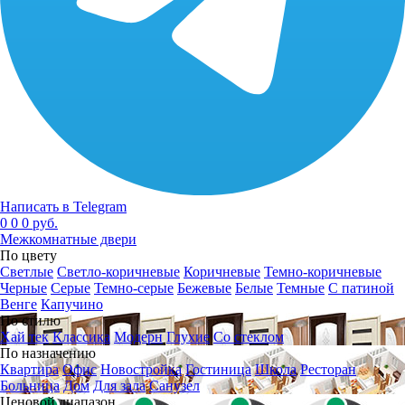
Написать в Telegram
0
0
0 руб.
Межкомнатные двери
По цвету
Светлые
Светло-коричневые
Коричневые
Темно-коричневые
Черные
Серые
Темно-серые
Бежевые
Белые
Темные
С патиной
Венге
Капучино
По стилю
Хай тек
Классика
Модерн
Глухие
Со стеклом
По назначению
Квартира
Офис
Новостройка
Гостиница
Школа
Ресторан
Больница
Дом
Для зала
Санузел
Ценовой диапазон