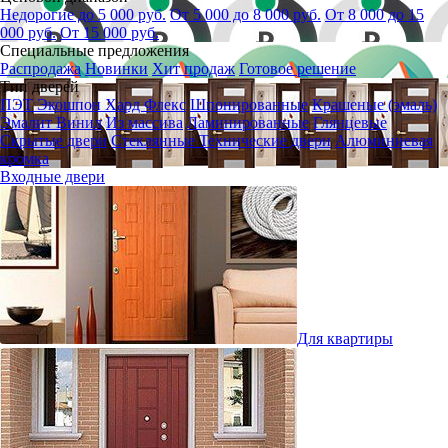
Недорогие до 5 000 руб.
От 5 000 до 8 000 руб.
От 8 000 до 15
000 руб.
От 15 000 руб.
Специальные предложения
Распродажа
Новинки
Хит продаж
Готовое решение
Тип дверей
ПЭТ
Экошпон
Хард Флекс
Шпонированные
Крашеные (эмаль)
Эмалит
Винил
Из массива
Ламинированные
Глянцевые
Скрытые двери
Стеклянные
Технические двери
Алюминиевая
кромка
Входные двери
Для квартиры