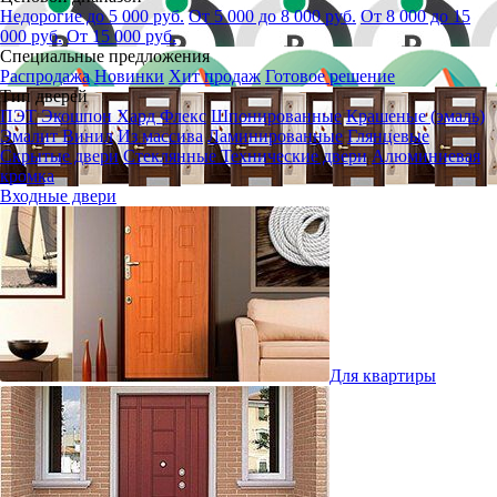
Недорогие до 5 000 руб.
От 5 000 до 8 000 руб.
От 8 000 до 15
000 руб.
От 15 000 руб.
Специальные предложения
Распродажа
Новинки
Хит продаж
Готовое решение
Тип дверей
ПЭТ
Экошпон
Хард Флекс
Шпонированные
Крашеные (эмаль)
Эмалит
Винил
Из массива
Ламинированные
Глянцевые
Скрытые двери
Стеклянные
Технические двери
Алюминиевая
кромка
Входные двери
Для квартиры