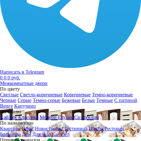
Написать в Telegram
0
0
0 руб.
Межкомнатные двери
По цвету
Светлые
Светло-коричневые
Коричневые
Темно-коричневые
Черные
Серые
Темно-серые
Бежевые
Белые
Темные
С патиной
Венге
Капучино
По стилю
Хай тек
Классика
Модерн
Глухие
Со стеклом
По назначению
Квартира
Офис
Новостройка
Гостиница
Школа
Ресторан
Больница
Дом
Для зала
Санузел
Ценовой диапазон