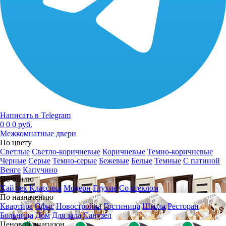
Написать в Telegram
0
0
0 руб.
Межкомнатные двери
По цвету
Светлые
Светло-коричневые
Коричневые
Темно-коричневые
Черные
Серые
Темно-серые
Бежевые
Белые
Темные
С патиной
Венге
Капучино
По стилю
Хай тек
Классика
Модерн
Глухие
Со стеклом
По назначению
Квартира
Офис
Новостройка
Гостиница
Школа
Ресторан
Больница
Дом
Для зала
Санузел
Ценовой диапазон