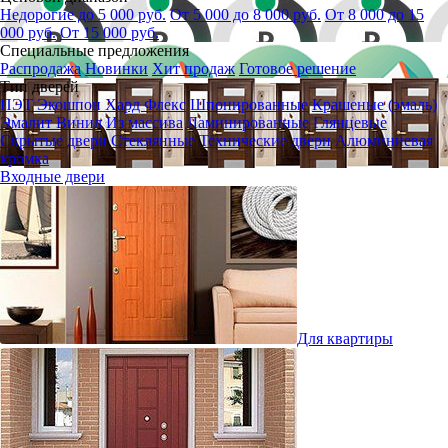
Недорогие до 5 000 руб.
От 5 000 до 8 000 руб.
От 8 000 до 15
000 руб.
От 15 000 руб.
Специальные предложения
Распродажа
Новинки
Хит продаж
Готовое решение
Тип дверей
ПЭТ
Экошпон
Хард Флекс
Шпонированные
Крашеные (эмаль)
Эмалит
Винил
Из массива
Ламинированные
Глянцевые
Скрытые двери
Стеклянные
Технические двери
Алюминиевая
кромка
Входные двери
Для квартиры