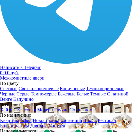
Написать в Telegram
0
0
0 руб.
Межкомнатные двери
По цвету
Светлые
Светло-коричневые
Коричневые
Темно-коричневые
Черные
Серые
Темно-серые
Бежевые
Белые
Темные
С патиной
Венге
Капучино
По стилю
Хай тек
Классика
Модерн
Глухие
Со стеклом
По назначению
Квартира
Офис
Новостройка
Гостиница
Школа
Ресторан
Больница
Дом
Для зала
Санузел
Ценовой диапазон