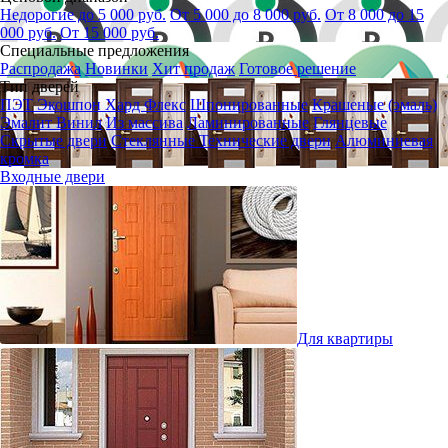
Недорогие до 5 000 руб.
От 5 000 до 8 000 руб.
От 8 000 до 15
000 руб.
От 15 000 руб.
Специальные предложения
Распродажа
Новинки
Хит продаж
Готовое решение
Тип дверей
ПЭТ
Экошпон
Хард Флекс
Шпонированные
Крашеные (эмаль)
Эмалит
Винил
Из массива
Ламинированные
Глянцевые
Скрытые двери
Стеклянные
Технические двери
Алюминиевая
кромка
Входные двери
Для квартиры