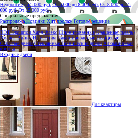
Недорогие до 5 000 руб.
От 5 000 до 8 000 руб.
От 8 000 до 15
000 руб.
От 15 000 руб.
Специальные предложения
Распродажа
Новинки
Хит продаж
Готовое решение
Тип дверей
ПЭТ
Экошпон
Хард Флекс
Шпонированные
Крашеные (эмаль)
Эмалит
Винил
Из массива
Ламинированные
Глянцевые
Скрытые двери
Стеклянные
Технические двери
Алюминиевая
кромка
Входные двери
Для квартиры