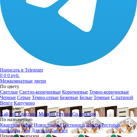
Написать в Telegram
0
0
0 руб.
Межкомнатные двери
По цвету
Светлые
Светло-коричневые
Коричневые
Темно-коричневые
Черные
Серые
Темно-серые
Бежевые
Белые
Темные
С патиной
Венге
Капучино
По стилю
Хай тек
Классика
Модерн
Глухие
Со стеклом
По назначению
Квартира
Офис
Новостройка
Гостиница
Школа
Ресторан
Больница
Дом
Для зала
Санузел
Ценовой диапазон