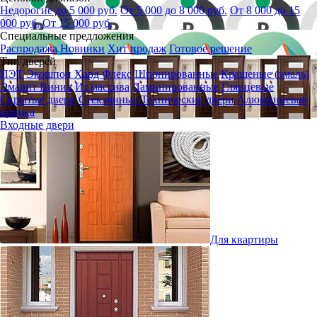
Недорогие до 5 000 руб.
От 5 000 до 8 000 руб.
От 8 000 до 15
000 руб.
От 15 000 руб.
Специальные предложения
Распродажа
Новинки
Хит продаж
Готовое решение
Тип дверей
ПЭТ
Экошпон
Хард Флекс
Шпонированные
Крашеные (эмаль)
Эмалит
Винил
Из массива
Ламинированные
Глянцевые
Скрытые двери
Стеклянные
Технические двери
Алюминиевая
кромка
Входные двери
Для квартиры