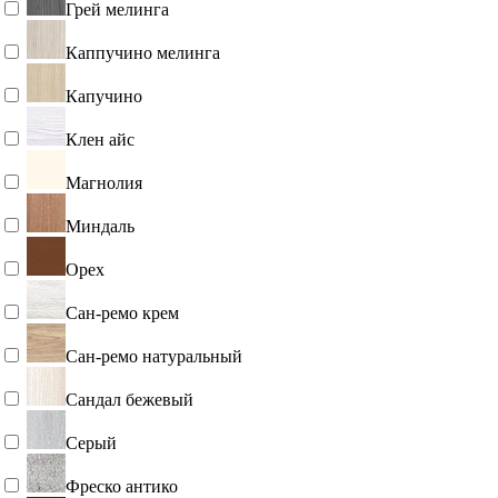
Грей мелинга
Каппучино мелинга
Капучино
Клен айс
Магнолия
Миндаль
Орех
Сан-ремо крем
Сан-ремо натуральный
Сандал бежевый
Серый
Фреско антико