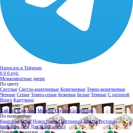
Написать в Telegram
0
0
0 руб.
Межкомнатные двери
По цвету
Светлые
Светло-коричневые
Коричневые
Темно-коричневые
Черные
Серые
Темно-серые
Бежевые
Белые
Темные
С патиной
Венге
Капучино
По стилю
Хай тек
Классика
Модерн
Глухие
Со стеклом
По назначению
Квартира
Офис
Новостройка
Гостиница
Школа
Ресторан
Больница
Дом
Для зала
Санузел
Ценовой диапазон