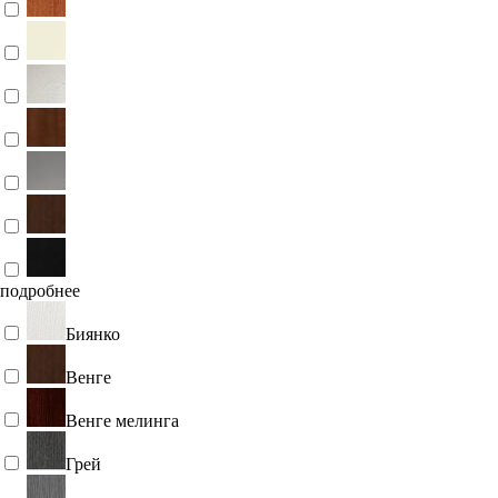
подробнее
Биянко
Венге
Венге мелинга
Грей