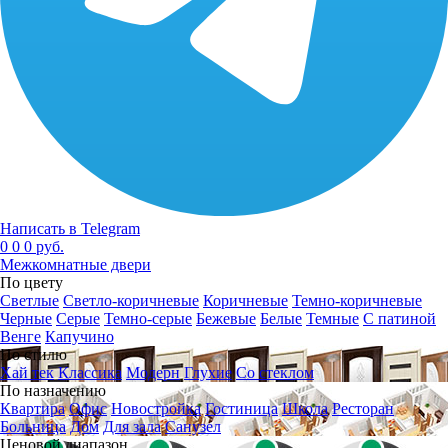
Написать в Telegram
0
0
0 руб.
Межкомнатные двери
По цвету
Светлые
Светло-коричневые
Коричневые
Темно-коричневые
Черные
Серые
Темно-серые
Бежевые
Белые
Темные
С патиной
Венге
Капучино
По стилю
Хай тек
Классика
Модерн
Глухие
Со стеклом
По назначению
Квартира
Офис
Новостройка
Гостиница
Школа
Ресторан
Больница
Дом
Для зала
Санузел
Ценовой диапазон