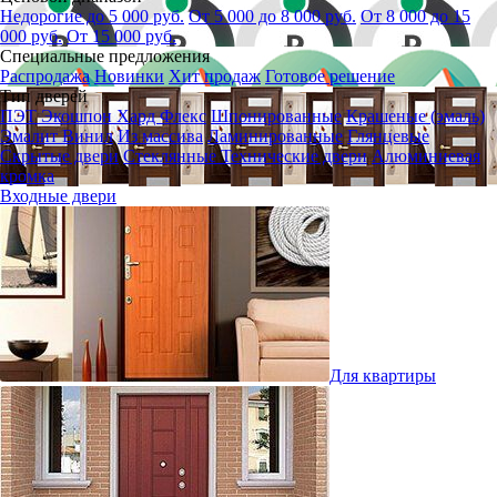
Недорогие до 5 000 руб.
От 5 000 до 8 000 руб.
От 8 000 до 15
000 руб.
От 15 000 руб.
Специальные предложения
Распродажа
Новинки
Хит продаж
Готовое решение
Тип дверей
ПЭТ
Экошпон
Хард Флекс
Шпонированные
Крашеные (эмаль)
Эмалит
Винил
Из массива
Ламинированные
Глянцевые
Скрытые двери
Стеклянные
Технические двери
Алюминиевая
кромка
Входные двери
Для квартиры