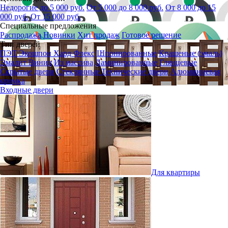
Недорогие до 5 000 руб.
От 5 000 до 8 000 руб.
От 8 000 до 15
000 руб.
От 15 000 руб.
Специальные предложения
Распродажа
Новинки
Хит продаж
Готовое решение
Тип дверей
ПЭТ
Экошпон
Хард Флекс
Шпонированные
Крашеные (эмаль)
Эмалит
Винил
Из массива
Ламинированные
Глянцевые
Скрытые двери
Стеклянные
Технические двери
Алюминиевая
кромка
Входные двери
Для квартиры