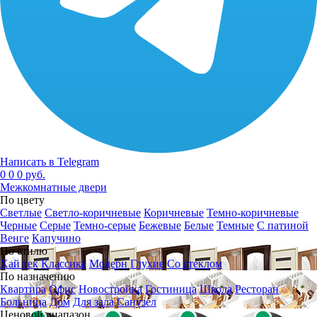
Написать в Telegram
0
0
0 руб.
Межкомнатные двери
По цвету
Светлые
Светло-коричневые
Коричневые
Темно-коричневые
Черные
Серые
Темно-серые
Бежевые
Белые
Темные
С патиной
Венге
Капучино
По стилю
Хай тек
Классика
Модерн
Глухие
Со стеклом
По назначению
Квартира
Офис
Новостройка
Гостиница
Школа
Ресторан
Больница
Дом
Для зала
Санузел
Ценовой диапазон