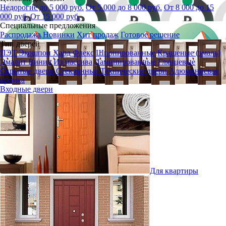
Недорогие до 5 000 руб.
От 5 000 до 8 000 руб.
От 8 000 до 15
000 руб.
От 15 000 руб.
Специальные предложения
Распродажа
Новинки
Хит продаж
Готовое решение
Тип дверей
ПЭТ
Экошпон
Хард Флекс
Шпонированные
Крашеные (эмаль)
Эмалит
Винил
Из массива
Ламинированные
Глянцевые
Скрытые двери
Стеклянные
Технические двери
Алюминиевая
кромка
Входные двери
Для квартиры