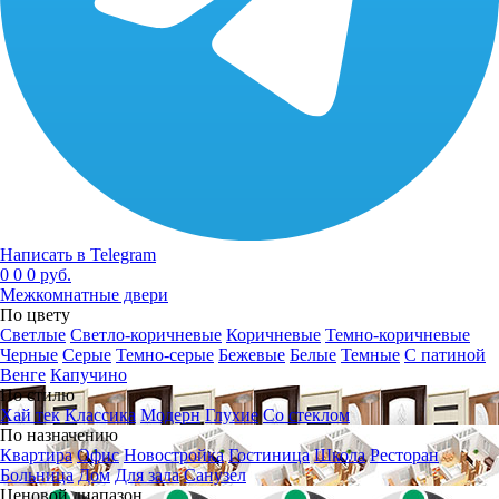
Написать в Telegram
0
0
0 руб.
Межкомнатные двери
По цвету
Светлые
Светло-коричневые
Коричневые
Темно-коричневые
Черные
Серые
Темно-серые
Бежевые
Белые
Темные
С патиной
Венге
Капучино
По стилю
Хай тек
Классика
Модерн
Глухие
Со стеклом
По назначению
Квартира
Офис
Новостройка
Гостиница
Школа
Ресторан
Больница
Дом
Для зала
Санузел
Ценовой диапазон