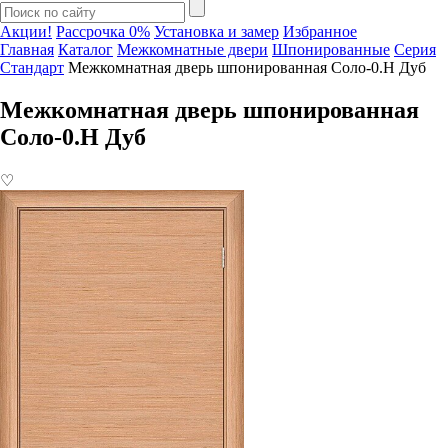
Акции!
Рассрочка 0%
Установка и замер
Избранное
Главная
Каталог
Межкомнатные двери
Шпонированные
Серия
Стандарт
Межкомнатная дверь шпонированная Соло-0.H Дуб
Межкомнатная дверь шпонированная
Соло-0.H Дуб
♡