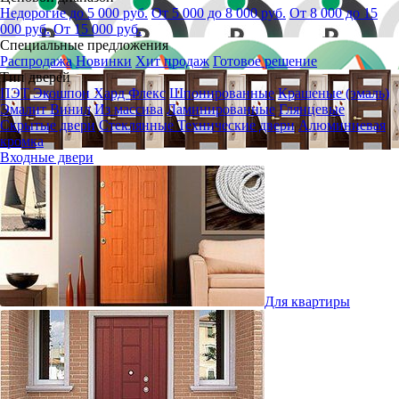
Недорогие до 5 000 руб.
От 5 000 до 8 000 руб.
От 8 000 до 15
000 руб.
От 15 000 руб.
Специальные предложения
Распродажа
Новинки
Хит продаж
Готовое решение
Тип дверей
ПЭТ
Экошпон
Хард Флекс
Шпонированные
Крашеные (эмаль)
Эмалит
Винил
Из массива
Ламинированные
Глянцевые
Скрытые двери
Стеклянные
Технические двери
Алюминиевая
кромка
Входные двери
Для квартиры