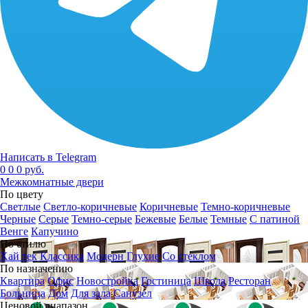
Написать в Telegram
0
0
0 руб.
Межкомнатные двери
По цвету
Светлые
Светло-коричневые
Коричневые
Темно-коричневые
Черные
Серые
Темно-серые
Бежевые
Белые
Темные
С патиной
Венге
Капучино
По стилю
Хай тек
Классика
Модерн
Глухие
Со стеклом
По назначению
Квартира
Офис
Новостройка
Гостиница
Школа
Ресторан
Больница
Дом
Для зала
Санузел
Ценовой диапазон