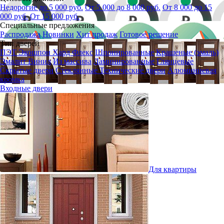
Недорогие до 5 000 руб.
От 5 000 до 8 000 руб.
От 8 000 до 15
000 руб.
От 15 000 руб.
Специальные предложения
Распродажа
Новинки
Хит продаж
Готовое решение
Тип дверей
ПЭТ
Экошпон
Хард Флекс
Шпонированные
Крашеные (эмаль)
Эмалит
Винил
Из массива
Ламинированные
Глянцевые
Скрытые двери
Стеклянные
Технические двери
Алюминиевая
кромка
Входные двери
Для квартиры