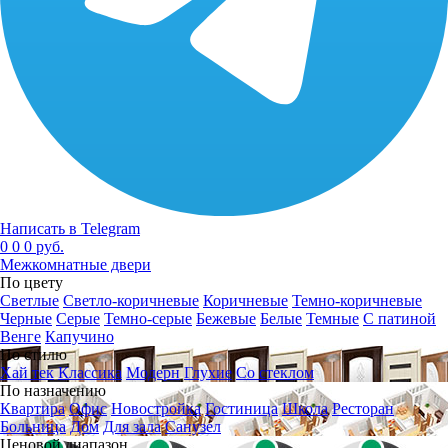
Написать в Telegram
0
0
0 руб.
Межкомнатные двери
По цвету
Светлые
Светло-коричневые
Коричневые
Темно-коричневые
Черные
Серые
Темно-серые
Бежевые
Белые
Темные
С патиной
Венге
Капучино
По стилю
Хай тек
Классика
Модерн
Глухие
Со стеклом
По назначению
Квартира
Офис
Новостройка
Гостиница
Школа
Ресторан
Больница
Дом
Для зала
Санузел
Ценовой диапазон