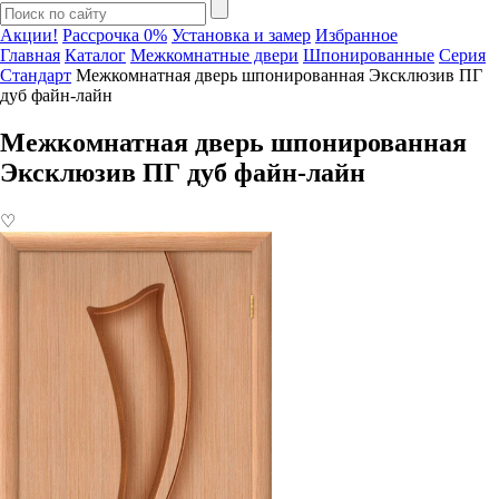
Акции!
Рассрочка 0%
Установка и замер
Избранное
Главная
Каталог
Межкомнатные двери
Шпонированные
Серия
Стандарт
Межкомнатная дверь шпонированная Эксклюзив ПГ
дуб файн-лайн
Межкомнатная дверь шпонированная
Эксклюзив ПГ дуб файн-лайн
♡