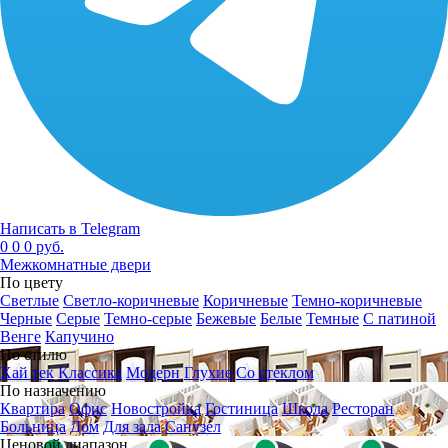
Написать в Telegram
0
0
0 руб.
Межкомнатные двери
По цвету
Светлые
Светло-коричневые
Коричневые
Темно-коричневые
Черные
Серые
Темно-серые
Бежевые
Белые
Темные
С патиной
Венге
Капучино
По стилю
Хай тек
Классика
Модерн
Глухие
Со стеклом
По назначению
Квартира
Офис
Новостройка
Гостиница
Школа
Ресторан
Больница
Дом
Для зала
Санузел
Ценовой диапазон