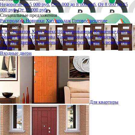
Недорогие до 5 000 руб.
От 5 000 до 8 000 руб.
От 8 000 до 15
000 руб.
От 15 000 руб.
Специальные предложения
Распродажа
Новинки
Хит продаж
Готовое решение
Тип дверей
ПЭТ
Экошпон
Хард Флекс
Шпонированные
Крашеные (эмаль)
Эмалит
Винил
Из массива
Ламинированные
Глянцевые
Скрытые двери
Стеклянные
Технические двери
Алюминиевая
кромка
Входные двери
Для квартиры