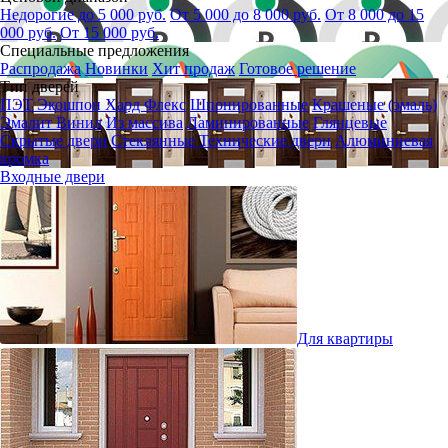
Недорогие до 5 000 руб.
От 5 000 до 8 000 руб.
От 8 000 до 15
000 руб.
От 15 000 руб.
Специальные предложения
Распродажа
Новинки
Хит продаж
Готовое решение
Тип дверей
ПЭТ
Экошпон
Хард Флекс
Шпонированные
Крашеные (эмаль)
Эмалит
Винил
Из массива
Ламинированные
Глянцевые
Скрытые двери
Стеклянные
Технические двери
Алюминиевая
кромка
Входные двери
Для квартиры