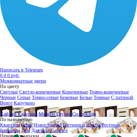
Написать в Telegram
0
0
0 руб.
Межкомнатные двери
По цвету
Светлые
Светло-коричневые
Коричневые
Темно-коричневые
Черные
Серые
Темно-серые
Бежевые
Белые
Темные
С патиной
Венге
Капучино
По стилю
Хай тек
Классика
Модерн
Глухие
Со стеклом
По назначению
Квартира
Офис
Новостройка
Гостиница
Школа
Ресторан
Больница
Дом
Для зала
Санузел
Ценовой диапазон