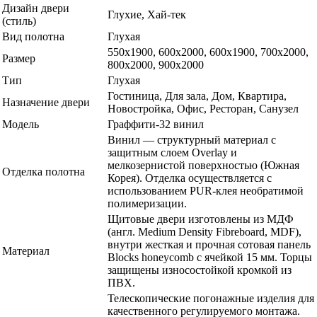
Дизайн двери
Глухие, Хай-тек
(стиль)
Вид полотна
Глухая
550х1900, 600x2000, 600х1900, 700x2000,
Размер
800x2000, 900x2000
Тип
Глухая
Гостиница, Для зала, Дом, Квартира,
Назначение двери
Новостройка, Офис, Ресторан, Санузел
Модель
Граффити-32 винил
Винил — структурный материал с
защитным слоем Overlay и
мелкозернистой поверхностью (Южная
Отделка полотна
Корея). Отделка осуществляется с
использованием PUR-клея необратимой
полимеризации.
Щитовые двери изготовлены из МДФ
(англ. Medium Density Fibreboard, MDF),
внутри жесткая и прочная сотовая панель
Материал
Blocks honeycomb с ячейкой 15 мм. Торцы
защищены износостойкой кромкой из
ПВХ.
Телескопические погонажные изделия для
качественного регулируемого монтажа.