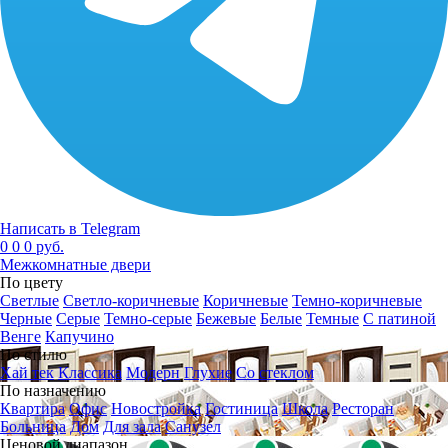
Написать в Telegram
0
0
0 руб.
Межкомнатные двери
По цвету
Светлые
Светло-коричневые
Коричневые
Темно-коричневые
Черные
Серые
Темно-серые
Бежевые
Белые
Темные
С патиной
Венге
Капучино
По стилю
Хай тек
Классика
Модерн
Глухие
Со стеклом
По назначению
Квартира
Офис
Новостройка
Гостиница
Школа
Ресторан
Больница
Дом
Для зала
Санузел
Ценовой диапазон