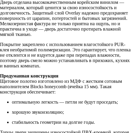
Дверь отделана высококачественным корейским винилом —
материалом, который ценится за свою износостойкость и
долговечность. Защитный слой Overlay надежно предохраняет
поверхность от царапин, потертостей и бытовых загрязнений.
Мелкозернистая фактура не только приятна на ощупь, но и
практична в уходе — дверь достаточно протирать влажной
мягкой тканью.
Покрытие закреплено с использованием влагостойкого PUR-
клея необратимой полимеризации. Это гарантирует, что пленка
не отклеится и не вздуется даже при перепадах влажности,
поэтому дверь смело можно устанавливать в прихожих, кухнях
и ванных комнатах.
Продуманная конструкция
Щитовое полотно изготовлено из МДФ с жестким сотовым
наполнителем Blocks honeycomb (ячейка 15 мм). Такая
конструкция обеспечивает:
оптимальную легкость — петли не будут проседать;
хорошую звукоизоляцию;
стабильность геометрии на долгие годы.
Торцы двери защищены износостойкой ПВХ-кромкой, которая