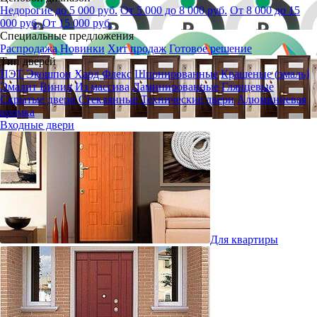
Недорогие до 5 000 руб.
От 5 000 до 8 000 руб.
От 8 000 до 15
000 руб.
От 15 000 руб.
Специальные предложения
Распродажа
Новинки
Хит продаж
Готовое решение
Тип дверей
ПЭТ
Экошпон
Хард Флекс
Шпонированные
Крашеные (эмаль)
Эмалит
Винил
Из массива
Ламинированные
Глянцевые
Скрытые двери
Стеклянные
Технические двери
Алюминиевая
кромка
Входные двери
Для квартиры