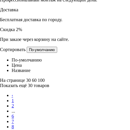
Дуб пацифик
Дуб песочный
дуб светлый
Дуб седой
Дуб серый
Дуб скай бежевый
Дуб скай белый
дуб темный
дуб файн-лайн
ДубНат
Жасмин