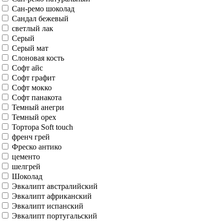
бежевый мат
без отделки
Белая патина
Беленый дуб
Белое сатинато
Белый
Белый дуб
Белый люкс
белый мат
Бетон светлый
бетон серый