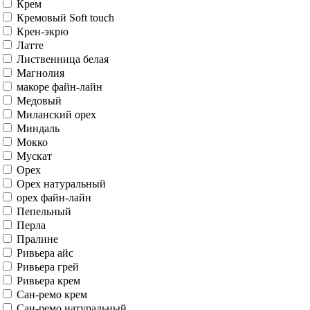
White Mix
White Pearl
White Pro
White Silk
White Silkwood
Whitey
Агат
Аляска
Американский орех
Антико
античный орех
Атрацит Soft touch