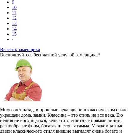
Жемчуг
Зеленый нефрит
Зефир
Золотой дуб
Итальянский орех
Каппучино мелинга
Капучино
Карельский орех
Кашемир
Клен айс
Коньяк
Крем