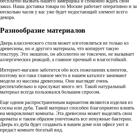
Орех
Орех натуральный
орех файн-лайн
Пепельный
Перла
Пралине
Ривьера айс
Ривьера грей
Ривьера крем
Сан-ремо крем
Сан-ремо натуральный
Сан-ремо шоколад