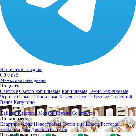
Написать в Telegram
0
0
0 руб.
Межкомнатные двери
По цвету
Светлые
Светло-коричневые
Коричневые
Темно-коричневые
Черные
Серые
Темно-серые
Бежевые
Белые
Темные
С патиной
Венге
Капучино
По стилю
Хай тек
Классика
Модерн
Глухие
Со стеклом
По назначению
Квартира
Офис
Новостройка
Гостиница
Школа
Ресторан
Больница
Дом
Для зала
Санузел
Ценовой диапазон