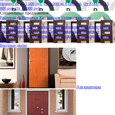
Недорогие до 5 000 руб.
От 5 000 до 8 000 руб.
От 8 000 до 15
000 руб.
От 15 000 руб.
Специальные предложения
Распродажа
Новинки
Хит продаж
Готовое решение
Тип дверей
ПЭТ
Экошпон
Хард Флекс
Шпонированные
Крашеные (эмаль)
Эмалит
Винил
Из массива
Ламинированные
Глянцевые
Скрытые двери
Стеклянные
Технические двери
Алюминиевая
кромка
Входные двери
Для квартиры