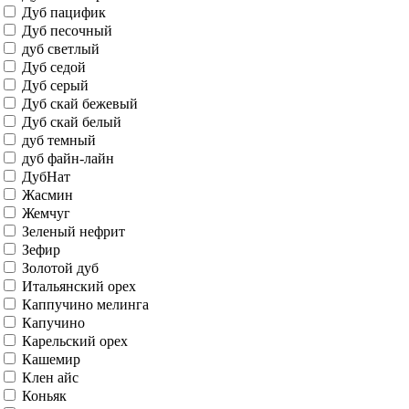
Slate Art
Snow Art
Snow Melinga
Sonoma Wood
Stone Oak
Stormy Matt
Stormy Silk
Wenge
Wenge Melinga
Wenge Veralinga
White Matt