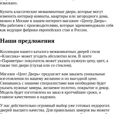
Кремовый Soft touch
Крен-экрю
Латте
Лиственница белая
Магнолия
макоре файн-лайн
Медовый
Миланский орех
Миндаль
Мокко
Мускат