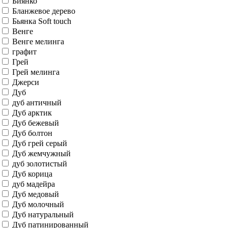
Ral 7035
Ral 7040
Ral 7044
Ral 7047
Ral 9001
Ral 9003
Ral 9010
Real Oak
Riviera Ice
Sand Vellum
Scansom Oak
Silver Gray