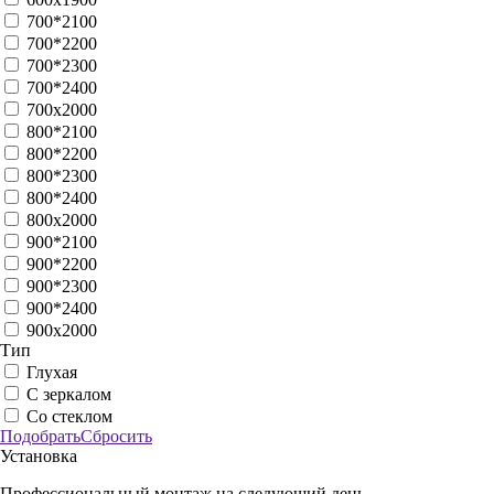
Дуб арктик
Дуб бежевый
Дуб болтон
Дуб грей серый
Дуб жемчужный
дуб золотистый
Дуб корица
дуб мадейра
Дуб медовый
Дуб молочный
Дуб натуральный
Дуб патинированный