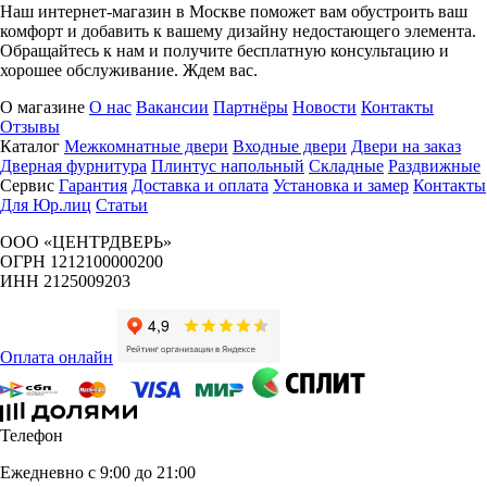
Сандал бежевый
светлый лак
Серый
Серый мат
Слоновая кость
Софт айс
Софт графит
Софт мокко
Софт панакота
Темный анегри
Темный орех