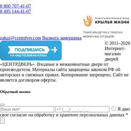
Тортора Soft touch
френч грей
Фреско антико
цементо
шелгрей
Шоколад
Эвкалипт австралийский
Эвкалипт африканский
Эвкалипт испанский
Эвкалипт португальский
Эвкалипт тасманский
Эшвайт мелинга