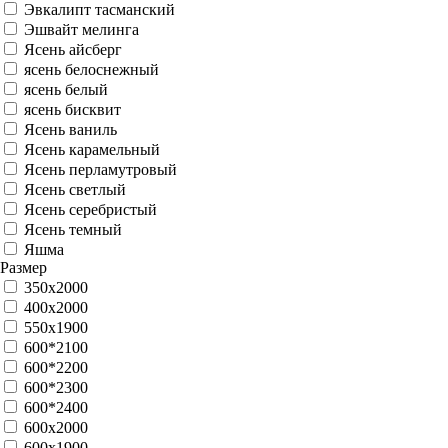
Бетон темный
Биянко
Бланжевое дерево
Бьянка Soft touch
Венге
Венге мелинга
графит
Грей
Грей мелинга
Джерси
Дуб
дуб античный