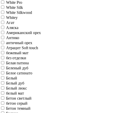
Honey Classic
Ivory
Jet Loft
Look Art
Malva
Nord Vellum
Nordic Oak
Original Oak
Polar
Ral
Ral 1013