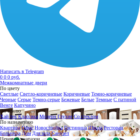
Написать в Telegram
0
0
0 руб.
Межкомнатные двери
По цвету
Светлые
Светло-коричневые
Коричневые
Темно-коричневые
Черные
Серые
Темно-серые
Бежевые
Белые
Темные
С патиной
Венге
Капучино
По стилю
Хай тек
Классика
Модерн
Глухие
Со стеклом
По назначению
Квартира
Офис
Новостройка
Гостиница
Школа
Ресторан
Больница
Дом
Для зала
Санузел
Ценовой диапазон