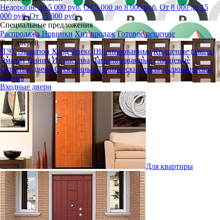
Недорогие до 5 000 руб.
От 5 000 до 8 000 руб.
От 8 000 до 15
000 руб.
От 15 000 руб.
Специальные предложения
Распродажа
Новинки
Хит продаж
Готовое решение
Тип дверей
ПЭТ
Экошпон
Хард Флекс
Шпонированные
Крашеные (эмаль)
Эмалит
Винил
Из массива
Ламинированные
Глянцевые
Скрытые двери
Стеклянные
Технические двери
Алюминиевая
кромка
Входные двери
Для квартиры