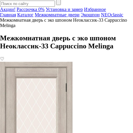
Акции!
Рассрочка 0%
Установка и замер
Избранное
Главная
Каталог
Межкомнатные двери
Экошпон
NEOclassic
Межкомнатная дверь с эко шпоном Неоклассик-33 Cappuccino
Melinga
Межкомнатная дверь с эко шпоном
Неоклассик-33 Cappuccino Melinga
♡