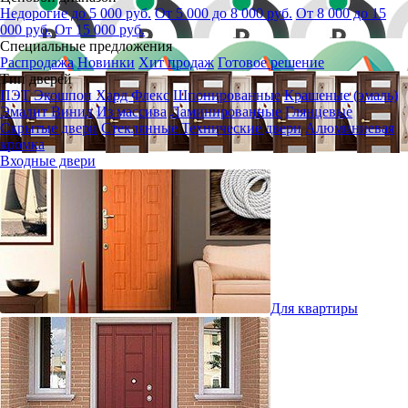
Недорогие до 5 000 руб.
От 5 000 до 8 000 руб.
От 8 000 до 15
000 руб.
От 15 000 руб.
Специальные предложения
Распродажа
Новинки
Хит продаж
Готовое решение
Тип дверей
ПЭТ
Экошпон
Хард Флекс
Шпонированные
Крашеные (эмаль)
Эмалит
Винил
Из массива
Ламинированные
Глянцевые
Скрытые двери
Стеклянные
Технические двери
Алюминиевая
кромка
Входные двери
Для квартиры