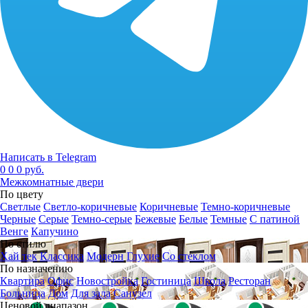
Написать в Telegram
0
0
0 руб.
Межкомнатные двери
По цвету
Светлые
Светло-коричневые
Коричневые
Темно-коричневые
Черные
Серые
Темно-серые
Бежевые
Белые
Темные
С патиной
Венге
Капучино
По стилю
Хай тек
Классика
Модерн
Глухие
Со стеклом
По назначению
Квартира
Офис
Новостройка
Гостиница
Школа
Ресторан
Больница
Дом
Для зала
Санузел
Ценовой диапазон