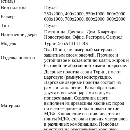
(стиль)
Вид полотна
Глухая
350х2000, 400х2000, 550х1900, 600x2000,
Размер
600х1900, 700x2000, 800x2000, 900x2000
Тип
Глухая
Гостиница, Для зала, Дом, Квартира,
Назначение двери
Новостройка, Офис, Ресторан, Санузел
Модель
Турин-565АПП.11 BS
Эко Шпон, полимерный материал с
защитным слоем оверлей. Прочное и
Отделка полотна
устойчивое к воздействию влаги, жиров и
бытовой не абразивной химии покрытие.
Дверные полотна серии Турин, имеют
царговую (рамную) конструкцию.
Царговые дверные полотна состоят из
рамы и заполнения. Рама образована
двумя стоевыми царгами и двумя
поперечными. Сердечник царги
выполнен из древесины хвойных пород
Материал
по всей её длине и облицован плитой
МДФ. Заполнение изготавливается из
плиты МДФ, стекла и прочих материалов
в различных комбинациях. Подобная
конструкция обеспечивает хорошую