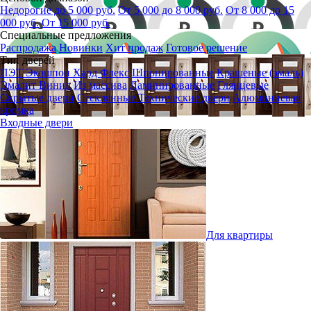
Недорогие до 5 000 руб.
От 5 000 до 8 000 руб.
От 8 000 до 15
000 руб.
От 15 000 руб.
Специальные предложения
Распродажа
Новинки
Хит продаж
Готовое решение
Тип дверей
ПЭТ
Экошпон
Хард Флекс
Шпонированные
Крашеные (эмаль)
Эмалит
Винил
Из массива
Ламинированные
Глянцевые
Скрытые двери
Стеклянные
Технические двери
Алюминиевая
кромка
Входные двери
Для квартиры