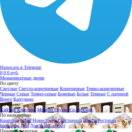
Написать в Telegram
0
0
0 руб.
Межкомнатные двери
По цвету
Светлые
Светло-коричневые
Коричневые
Темно-коричневые
Черные
Серые
Темно-серые
Бежевые
Белые
Темные
С патиной
Венге
Капучино
По стилю
Хай тек
Классика
Модерн
Глухие
Со стеклом
По назначению
Квартира
Офис
Новостройка
Гостиница
Школа
Ресторан
Больница
Дом
Для зала
Санузел
Ценовой диапазон