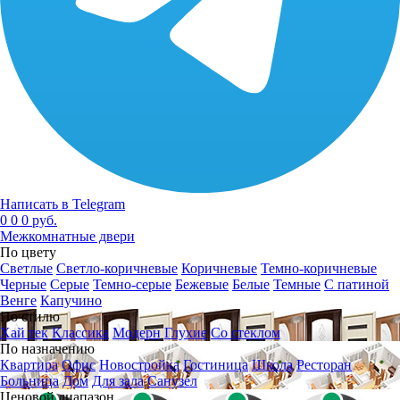
Написать в Telegram
0
0
0 руб.
Межкомнатные двери
По цвету
Светлые
Светло-коричневые
Коричневые
Темно-коричневые
Черные
Серые
Темно-серые
Бежевые
Белые
Темные
С патиной
Венге
Капучино
По стилю
Хай тек
Классика
Модерн
Глухие
Со стеклом
По назначению
Квартира
Офис
Новостройка
Гостиница
Школа
Ресторан
Больница
Дом
Для зала
Санузел
Ценовой диапазон