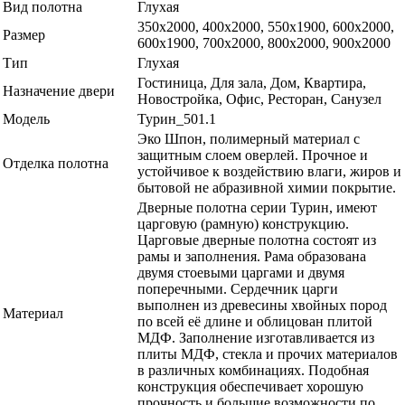
Вид полотна
Глухая
350х2000, 400х2000, 550х1900, 600x2000,
Размер
600х1900, 700x2000, 800x2000, 900x2000
Тип
Глухая
Гостиница, Для зала, Дом, Квартира,
Назначение двери
Новостройка, Офис, Ресторан, Санузел
Модель
Турин_501.1
Эко Шпон, полимерный материал с
защитным слоем оверлей. Прочное и
Отделка полотна
устойчивое к воздействию влаги, жиров и
бытовой не абразивной химии покрытие.
Дверные полотна серии Турин, имеют
царговую (рамную) конструкцию.
Царговые дверные полотна состоят из
рамы и заполнения. Рама образована
двумя стоевыми царгами и двумя
поперечными. Сердечник царги
выполнен из древесины хвойных пород
Материал
по всей её длине и облицован плитой
МДФ. Заполнение изготавливается из
плиты МДФ, стекла и прочих материалов
в различных комбинациях. Подобная
конструкция обеспечивает хорошую
прочность и большие возможности по