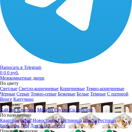
Написать в Telegram
0
0
0 руб.
Межкомнатные двери
По цвету
Светлые
Светло-коричневые
Коричневые
Темно-коричневые
Черные
Серые
Темно-серые
Бежевые
Белые
Темные
С патиной
Венге
Капучино
По стилю
Хай тек
Классика
Модерн
Глухие
Со стеклом
По назначению
Квартира
Офис
Новостройка
Гостиница
Школа
Ресторан
Больница
Дом
Для зала
Санузел
Ценовой диапазон