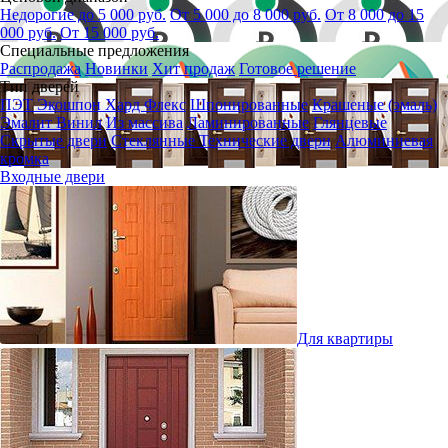
Недорогие до 5 000 руб.
От 5 000 до 8 000 руб.
От 8 000 до 15
000 руб.
От 15 000 руб.
Специальные предложения
Распродажа
Новинки
Хит продаж
Готовое решение
Тип дверей
ПЭТ
Экошпон
Хард Флекс
Шпонированные
Крашеные (эмаль)
Эмалит
Винил
Из массива
Ламинированные
Глянцевые
Скрытые двери
Стеклянные
Технические двери
Алюминиевая
кромка
Входные двери
Для квартиры