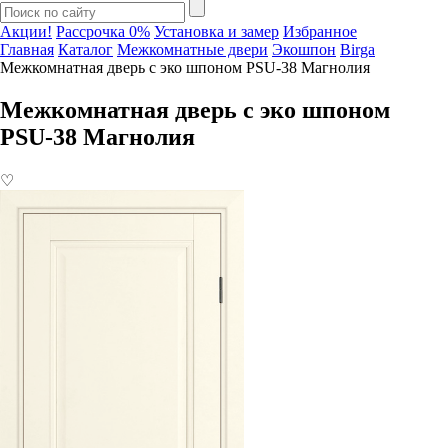
Акции!
Рассрочка 0%
Установка и замер
Избранное
Главная
Каталог
Межкомнатные двери
Экошпон
Birga
Межкомнатная дверь с эко шпоном PSU-38 Магнолия
Межкомнатная дверь с эко шпоном
PSU-38 Магнолия
♡