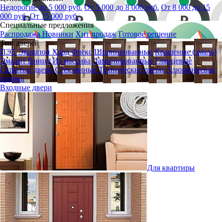
Недорогие до 5 000 руб.
От 5 000 до 8 000 руб.
От 8 000 до 15
000 руб.
От 15 000 руб.
Специальные предложения
Распродажа
Новинки
Хит продаж
Готовое решение
Тип дверей
ПЭТ
Экошпон
Хард Флекс
Шпонированные
Крашеные (эмаль)
Эмалит
Винил
Из массива
Ламинированные
Глянцевые
Скрытые двери
Стеклянные
Технические двери
Алюминиевая
кромка
Входные двери
Для квартиры