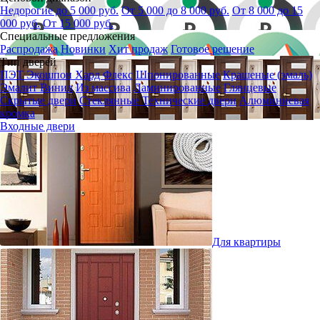
Недорогие до 5 000 руб.
От 5 000 до 8 000 руб.
От 8 000 до 15
000 руб.
От 15 000 руб.
Специальные предложения
Распродажа
Новинки
Хит продаж
Готовое решение
Тип дверей
ПЭТ
Экошпон
Хард Флекс
Шпонированные
Крашеные (эмаль)
Эмалит
Винил
Из массива
Ламинированные
Глянцевые
Скрытые двери
Стеклянные
Технические двери
Алюминиевая
кромка
Входные двери
Для квартиры