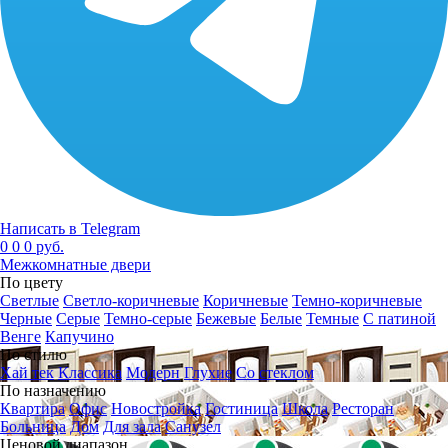
Написать в Telegram
0
0
0 руб.
Межкомнатные двери
По цвету
Светлые
Светло-коричневые
Коричневые
Темно-коричневые
Черные
Серые
Темно-серые
Бежевые
Белые
Темные
С патиной
Венге
Капучино
По стилю
Хай тек
Классика
Модерн
Глухие
Со стеклом
По назначению
Квартира
Офис
Новостройка
Гостиница
Школа
Ресторан
Больница
Дом
Для зала
Санузел
Ценовой диапазон