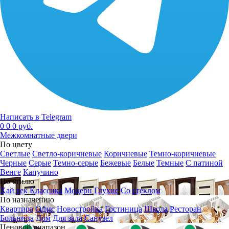
Написать в Telegram
0
0
0 руб.
Межкомнатные двери
По цвету
Светлые
Светло-коричневые
Коричневые
Темно-коричневые
Черные
Серые
Темно-серые
Бежевые
Белые
Темные
С патиной
Венге
Капучино
По стилю
Хай тек
Классика
Модерн
Глухие
Со стеклом
По назначению
Квартира
Офис
Новостройка
Гостиница
Школа
Ресторан
Больница
Дом
Для зала
Санузел
Ценовой диапазон