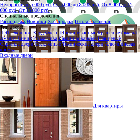
Недорогие до 5 000 руб.
От 5 000 до 8 000 руб.
От 8 000 до 15
000 руб.
От 15 000 руб.
Специальные предложения
Распродажа
Новинки
Хит продаж
Готовое решение
Тип дверей
ПЭТ
Экошпон
Хард Флекс
Шпонированные
Крашеные (эмаль)
Эмалит
Винил
Из массива
Ламинированные
Глянцевые
Скрытые двери
Стеклянные
Технические двери
Алюминиевая
кромка
Входные двери
Для квартиры