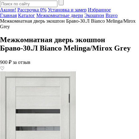
Акции!
Рассрочка 0%
Установка и замер
Избранное
Главная
Каталог
Межкомнатные двери
Экошпон
Bravo
Межкомнатная дверь экошпон Браво-30.Л Bianco Melinga/Mirox
Grey
Межкомнатная дверь экошпон
Браво-30.Л Bianco Melinga/Mirox Grey
900 ₽ за отзыв
♡