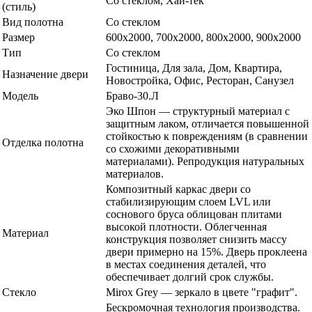
Со стеклом, Хай-тек
(стиль)
Вид полотна
Со стеклом
Размер
600x2000, 700x2000, 800x2000, 900x2000
Тип
Со стеклом
Гостиница, Для зала, Дом, Квартира,
Назначение двери
Новостройка, Офис, Ресторан, Санузел
Модель
Браво-30.Л
Эко Шпон — структурный материал с
защитным лаком, отличается повышенной
стойкостью к повреждениям (в сравнении
Отделка полотна
со схожими декоративными
материалами). Репродукция натуральных
материалов.
Композитный каркас двери со
стабилизирующим слоем LVL или
соснового бруса облицован плитами
высокой плотности. Облегченная
Материал
конструкция позволяет снизить массу
двери примерно на 15%. Дверь проклеена
в местах соединения деталей, что
обеспечивает долгий срок службы.
Стекло
Mirox Grey — зеркало в цвете "графит".
Бескромочная технология производства.