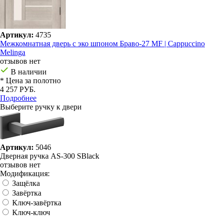
Артикул:
4735
Межкомнатная дверь с эко шпоном Браво-27 MF | Cappuccino
Melinga
отзывов нет
В наличии
* Цена за полотно
4 257 РУБ.
Подробнее
Выберите ручку к двери
Артикул:
5046
Дверная ручка AS-300 SBlack
отзывов нет
Модификация:
Защёлка
Завёртка
Ключ-завёртка
Ключ-ключ