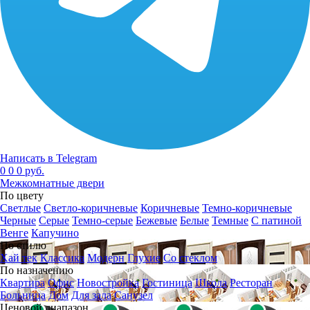
Написать в Telegram
0
0
0 руб.
Межкомнатные двери
По цвету
Светлые
Светло-коричневые
Коричневые
Темно-коричневые
Черные
Серые
Темно-серые
Бежевые
Белые
Темные
С патиной
Венге
Капучино
По стилю
Хай тек
Классика
Модерн
Глухие
Со стеклом
По назначению
Квартира
Офис
Новостройка
Гостиница
Школа
Ресторан
Больница
Дом
Для зала
Санузел
Ценовой диапазон