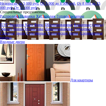
Недорогие до 5 000 руб.
От 5 000 до 8 000 руб.
От 8 000 до 15
000 руб.
От 15 000 руб.
Специальные предложения
Распродажа
Новинки
Хит продаж
Готовое решение
Тип дверей
ПЭТ
Экошпон
Хард Флекс
Шпонированные
Крашеные (эмаль)
Эмалит
Винил
Из массива
Ламинированные
Глянцевые
Скрытые двери
Стеклянные
Технические двери
Алюминиевая
кромка
Входные двери
Для квартиры