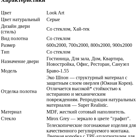
Цвет
Look Art
Цвет натуральный
Серые
Дизайн двери
Со стеклом, Хай-тек
(стиль)
Вид полотна
Со стеклом
Размер
600x2000, 700x2000, 800x2000, 900x2000
Тип
Со стеклом
Гостиница, Для зала, Дом, Квартира,
Назначение двери
Новостройка, Офис, Ресторан, Санузел
Модель
Браво-1.55
Эко Шпон — структурный материал с
защитным слоем оверлея (Южная Корея).
Отличается высокой* стойкостью к
Отделка полотна
истиранию и механическим
повреждениям. Репродукция натуральных
материалов — Super Realistic.
Материал
MDF, жесткий сотовый наполнитель.
Стекло
Mirox Grey — зеркало в цвете "графит".
Телескопические погонажные изделия для
качественного регулируемого монтажа.
Дверная коробка с TPE-уплотнителем для