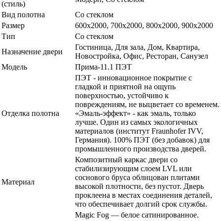
(стиль)
Вид полотна
Со стеклом
Размер
600x2000, 700x2000, 800x2000, 900x2000
Тип
Со стеклом
Гостиница, Для зала, Дом, Квартира,
Назначение двери
Новостройка, Офис, Ресторан, Санузел
Модель
Прима-11.1 ПЭТ
ПЭТ - инновационное покрытие c
гладкой и приятной на ощупь
поверхностью, устойчиво к
повреждениям, не выцветает со временем.
Отделка полотна
«Эмаль-эффект» - как эмаль, только
лучше. Один из самых экологичных
материалов (институт Fraunhofer IVV,
Германия). 100% ПЭТ (без добавок) для
промышленного производства дверей.
Композитный каркас двери со
стабилизирующим слоем LVL или
соснового бруса облицован плитами
Материал
высокой плотности, без пустот. Дверь
проклеена в местах соединения деталей,
что обеспечивает долгий срок службы.
Magic Fog — белое сатинированное.