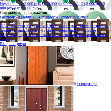
Недорогие до 5 000 руб.
От 5 000 до 8 000 руб.
От 8 000 до 15
000 руб.
От 15 000 руб.
Специальные предложения
Распродажа
Новинки
Хит продаж
Готовое решение
Тип дверей
ПЭТ
Экошпон
Хард Флекс
Шпонированные
Крашеные (эмаль)
Эмалит
Винил
Из массива
Ламинированные
Глянцевые
Скрытые двери
Стеклянные
Технические двери
Алюминиевая
кромка
Входные двери
Для квартиры