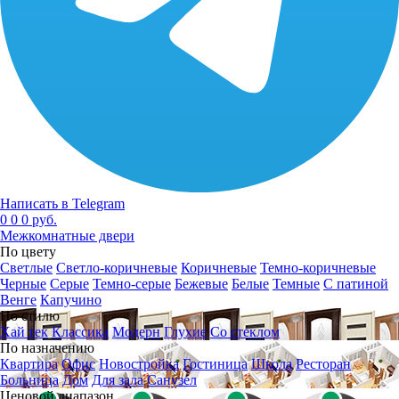
Написать в Telegram
0
0
0 руб.
Межкомнатные двери
По цвету
Светлые
Светло-коричневые
Коричневые
Темно-коричневые
Черные
Серые
Темно-серые
Бежевые
Белые
Темные
С патиной
Венге
Капучино
По стилю
Хай тек
Классика
Модерн
Глухие
Со стеклом
По назначению
Квартира
Офис
Новостройка
Гостиница
Школа
Ресторан
Больница
Дом
Для зала
Санузел
Ценовой диапазон