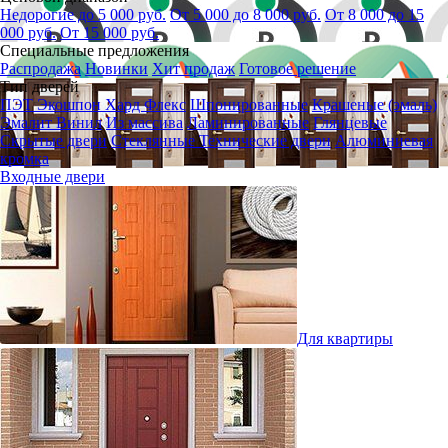
Недорогие до 5 000 руб.
От 5 000 до 8 000 руб.
От 8 000 до 15
000 руб.
От 15 000 руб.
Специальные предложения
Распродажа
Новинки
Хит продаж
Готовое решение
Тип дверей
ПЭТ
Экошпон
Хард Флекс
Шпонированные
Крашеные (эмаль)
Эмалит
Винил
Из массива
Ламинированные
Глянцевые
Скрытые двери
Стеклянные
Технические двери
Алюминиевая
кромка
Входные двери
Для квартиры