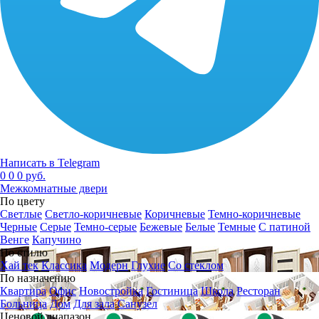
Написать в Telegram
0
0
0 руб.
Межкомнатные двери
По цвету
Светлые
Светло-коричневые
Коричневые
Темно-коричневые
Черные
Серые
Темно-серые
Бежевые
Белые
Темные
С патиной
Венге
Капучино
По стилю
Хай тек
Классика
Модерн
Глухие
Со стеклом
По назначению
Квартира
Офис
Новостройка
Гостиница
Школа
Ресторан
Больница
Дом
Для зала
Санузел
Ценовой диапазон