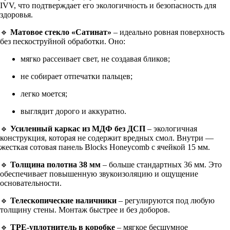
IVV, что подтверждает его экологичность и безопасность для
здоровья.
🔹
Матовое стекло «Сатинат»
– идеально ровная поверхность
без пескоструйной обработки. Оно:
мягко рассеивает свет, не создавая бликов;
не собирает отпечатки пальцев;
легко моется;
выглядит дорого и аккуратно.
🔹
Усиленный каркас из МДФ без ДСП
– экологичная
конструкция, которая не содержит вредных смол. Внутри —
жесткая сотовая панель Blocks Honeycomb с ячейкой 15 мм.
🔹
Толщина полотна 38 мм
– больше стандартных 36 мм. Это
обеспечивает повышенную звукоизоляцию и ощущение
основательности.
🔹
Телескопические наличники
– регулируются под любую
толщину стены. Монтаж быстрее и без доборов.
🔹
TPE-уплотнитель в коробке
– мягкое бесшумное