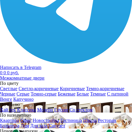
Написать в Telegram
0
0
0 руб.
Межкомнатные двери
По цвету
Светлые
Светло-коричневые
Коричневые
Темно-коричневые
Черные
Серые
Темно-серые
Бежевые
Белые
Темные
С патиной
Венге
Капучино
По стилю
Хай тек
Классика
Модерн
Глухие
Со стеклом
По назначению
Квартира
Офис
Новостройка
Гостиница
Школа
Ресторан
Больница
Дом
Для зала
Санузел
Ценовой диапазон