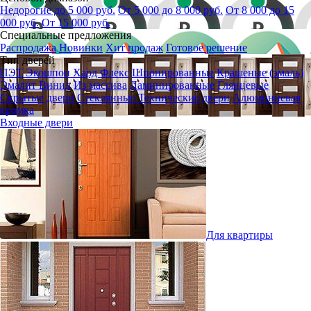
Недорогие до 5 000 руб.
От 5 000 до 8 000 руб.
От 8 000 до 15
000 руб.
От 15 000 руб.
Специальные предложения
Распродажа
Новинки
Хит продаж
Готовое решение
Тип дверей
ПЭТ
Экошпон
Хард Флекс
Шпонированные
Крашеные (эмаль)
Эмалит
Винил
Из массива
Ламинированные
Глянцевые
Скрытые двери
Стеклянные
Технические двери
Алюминиевая
кромка
Входные двери
Для квартиры