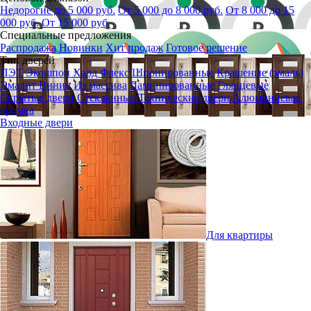
Недорогие до 5 000 руб.
От 5 000 до 8 000 руб.
От 8 000 до 15
000 руб.
От 15 000 руб.
Специальные предложения
Распродажа
Новинки
Хит продаж
Готовое решение
Тип дверей
ПЭТ
Экошпон
Хард Флекс
Шпонированные
Крашеные (эмаль)
Эмалит
Винил
Из массива
Ламинированные
Глянцевые
Скрытые двери
Стеклянные
Технические двери
Алюминиевая
кромка
Входные двери
Для квартиры