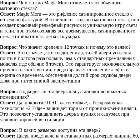
Вопрос:
Чем стекло Magic Moru отличается от обычного
матового стекла?
Ответ:
Magic Moru — это рифленое сатинированное стекло с
объемной фактурой. В отличие от гладкого матового стекла, оно
создает красивый рельефный рисунок и уникальную игру света
и тени, при этом сохраняя все преимущества сатинированного
стекла (приватность, легкость ухода).
Вопрос:
Что значит крепеж в 12 точках и почему это важно?
Ответ:
Это означает, что соединения деталей двери усилены
почти в полтора раза больше, чем в стандартных премиальных
моделях (где обычно 8 точек). Это гарантирует исключительную
прочность конструкции, предотвращает появление люфта и
скрипа со временем, обеспечивая долгий срок службы двери
даже при интенсивной эксплуатации.
Вопрос:
Подходит ли эта дверь для установки во влажных
помещениях?
Ответ:
Да, покрытие ПЭТ влагостойкое, а бескромочная
технология «2-Edge» защищает торцы от проникновения влаги.
Это позволяет устанавливать дверь в кухнях и санузлах при
условии хорошей вентиляции.
Вопрос:
В каких размерах доступна эта дверь?
Ответ:
Дверь представлена в стандартных размерах: ширина 60,