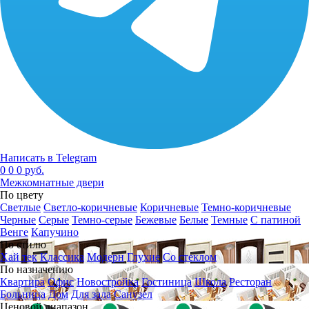
Написать в Telegram
0
0
0 руб.
Межкомнатные двери
По цвету
Светлые
Светло-коричневые
Коричневые
Темно-коричневые
Черные
Серые
Темно-серые
Бежевые
Белые
Темные
С патиной
Венге
Капучино
По стилю
Хай тек
Классика
Модерн
Глухие
Со стеклом
По назначению
Квартира
Офис
Новостройка
Гостиница
Школа
Ресторан
Больница
Дом
Для зала
Санузел
Ценовой диапазон