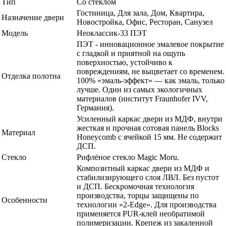
Тип
Со стеклом
Гостиница, Для зала, Дом, Квартира,
Назначение двери
Новостройка, Офис, Ресторан, Санузел
Модель
Неоклассик-33 ПЭТ
ПЭТ - инновационное эмалевое покрытие
c гладкой и приятной на ощупь
поверхностью, устойчиво к
повреждениям, не выцветает со временем.
Отделка полотна
100% «эмаль-эффект» — как эмаль, только
лучше. Один из самых экологичных
материалов (институт Fraunhofer IVV,
Германия).
Усиленный каркас двери из МДФ, внутри
жесткая и прочная сотовая панель Blocks
Материал
Honeycomb с ячейкой 15 мм. Не содержит
ДСП.
Стекло
Рифлёное стекло Magic Moru.
Композитный каркас двери из МДФ и
стабилизирующего слоя ЛВЛ. Без пустот
и ДСП. Бескромочная технология
производства, торцы защищены по
Особенности
технологии «2-Edge». Для производства
применяется PUR-клей необратимой
полимеризации. Крепеж из закаленной