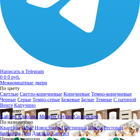
Написать в Telegram
0
0
0 руб.
Межкомнатные двери
По цвету
Светлые
Светло-коричневые
Коричневые
Темно-коричневые
Черные
Серые
Темно-серые
Бежевые
Белые
Темные
С патиной
Венге
Капучино
По стилю
Хай тек
Классика
Модерн
Глухие
Со стеклом
По назначению
Квартира
Офис
Новостройка
Гостиница
Школа
Ресторан
Больница
Дом
Для зала
Санузел
Ценовой диапазон