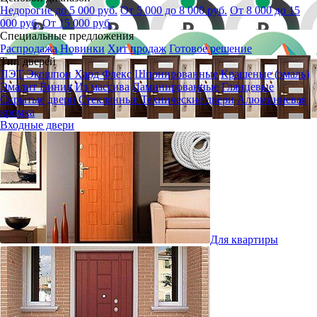
Недорогие до 5 000 руб.
От 5 000 до 8 000 руб.
От 8 000 до 15
000 руб.
От 15 000 руб.
Специальные предложения
Распродажа
Новинки
Хит продаж
Готовое решение
Тип дверей
ПЭТ
Экошпон
Хард Флекс
Шпонированные
Крашеные (эмаль)
Эмалит
Винил
Из массива
Ламинированные
Глянцевые
Скрытые двери
Стеклянные
Технические двери
Алюминиевая
кромка
Входные двери
Для квартиры