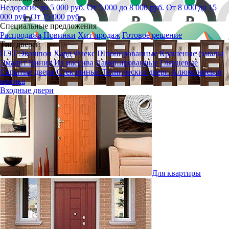
Недорогие до 5 000 руб.
От 5 000 до 8 000 руб.
От 8 000 до 15
000 руб.
От 15 000 руб.
Специальные предложения
Распродажа
Новинки
Хит продаж
Готовое решение
Тип дверей
ПЭТ
Экошпон
Хард Флекс
Шпонированные
Крашеные (эмаль)
Эмалит
Винил
Из массива
Ламинированные
Глянцевые
Скрытые двери
Стеклянные
Технические двери
Алюминиевая
кромка
Входные двери
Для квартиры