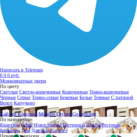
Написать в Telegram
0
0
0 руб.
Межкомнатные двери
По цвету
Светлые
Светло-коричневые
Коричневые
Темно-коричневые
Черные
Серые
Темно-серые
Бежевые
Белые
Темные
С патиной
Венге
Капучино
По стилю
Хай тек
Классика
Модерн
Глухие
Со стеклом
По назначению
Квартира
Офис
Новостройка
Гостиница
Школа
Ресторан
Больница
Дом
Для зала
Санузел
Ценовой диапазон