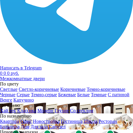
Написать в Telegram
0
0
0 руб.
Межкомнатные двери
По цвету
Светлые
Светло-коричневые
Коричневые
Темно-коричневые
Черные
Серые
Темно-серые
Бежевые
Белые
Темные
С патиной
Венге
Капучино
По стилю
Хай тек
Классика
Модерн
Глухие
Со стеклом
По назначению
Квартира
Офис
Новостройка
Гостиница
Школа
Ресторан
Больница
Дом
Для зала
Санузел
Ценовой диапазон