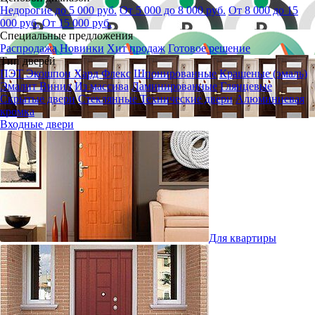
Недорогие до 5 000 руб.
От 5 000 до 8 000 руб.
От 8 000 до 15
000 руб.
От 15 000 руб.
Специальные предложения
Распродажа
Новинки
Хит продаж
Готовое решение
Тип дверей
ПЭТ
Экошпон
Хард Флекс
Шпонированные
Крашеные (эмаль)
Эмалит
Винил
Из массива
Ламинированные
Глянцевые
Скрытые двери
Стеклянные
Технические двери
Алюминиевая
кромка
Входные двери
Для квартиры