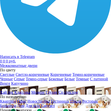
Написать в Telegram
0
0
0 руб.
Межкомнатные двери
По цвету
Светлые
Светло-коричневые
Коричневые
Темно-коричневые
Черные
Серые
Темно-серые
Бежевые
Белые
Темные
С патиной
Венге
Капучино
По стилю
Хай тек
Классика
Модерн
Глухие
Со стеклом
По назначению
Квартира
Офис
Новостройка
Гостиница
Школа
Ресторан
Больница
Дом
Для зала
Санузел
Ценовой диапазон