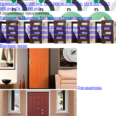
Недорогие до 5 000 руб.
От 5 000 до 8 000 руб.
От 8 000 до 15
000 руб.
От 15 000 руб.
Специальные предложения
Распродажа
Новинки
Хит продаж
Готовое решение
Тип дверей
ПЭТ
Экошпон
Хард Флекс
Шпонированные
Крашеные (эмаль)
Эмалит
Винил
Из массива
Ламинированные
Глянцевые
Скрытые двери
Стеклянные
Технические двери
Алюминиевая
кромка
Входные двери
Для квартиры