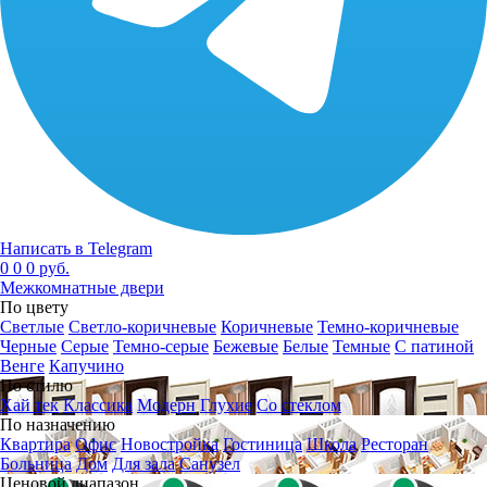
Написать в Telegram
0
0
0 руб.
Межкомнатные двери
По цвету
Светлые
Светло-коричневые
Коричневые
Темно-коричневые
Черные
Серые
Темно-серые
Бежевые
Белые
Темные
С патиной
Венге
Капучино
По стилю
Хай тек
Классика
Модерн
Глухие
Со стеклом
По назначению
Квартира
Офис
Новостройка
Гостиница
Школа
Ресторан
Больница
Дом
Для зала
Санузел
Ценовой диапазон