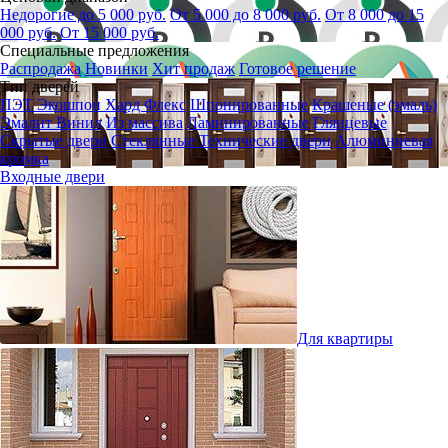
Недорогие до 5 000 руб.
От 5 000 до 8 000 руб.
От 8 000 до 15
000 руб.
От 15 000 руб.
Специальные предложения
Распродажа
Новинки
Хит продаж
Готовое решение
Тип дверей
ПЭТ
Экошпон
Хард Флекс
Шпонированные
Крашеные (эмаль)
Эмалит
Винил
Из массива
Ламинированные
Глянцевые
Скрытые двери
Стеклянные
Технические двери
Алюминиевая
кромка
Входные двери
Для квартиры