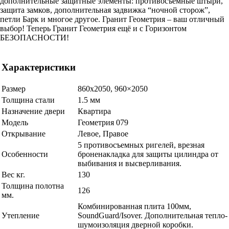
дополнительные защитные элементы: противосъёмные штыри,
защита замков, дополнительная задвижка “ночной сторож”,
петли Барк и многое другое. Гранит Геометрия – ваш отличный
выбор! Теперь Гранит Геометрия ещё и с Горизонтом
БЕЗОПАСНОСТИ!
Характеристики
Размер
860х2050, 960×2050
Толщина стали
1.5 мм
Назначение двери
Квартира
Модель
Геометрия 079
Открывание
Левое, Правое
5 противосъемных ригелей, врезная
Особенности
броненакладка для защиты цилиндра от
выбивания и высверливания.
Вес кг.
130
Толщина полотна
126
мм.
Комбинированная плита 100мм,
Утепление
SoundGuard/Isover. Дополнительная тепло-
шумоизоляция дверной коробки.