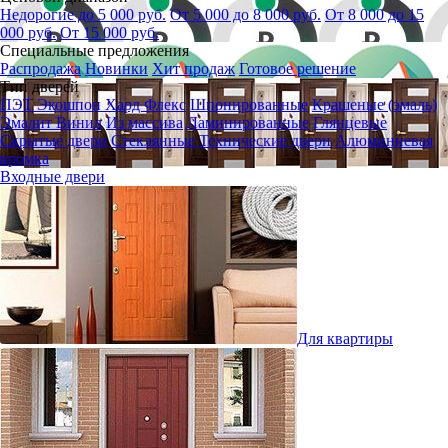
Недорогие до 5 000 руб.
От 5 000 до 8 000 руб.
От 8 000 до 15
000 руб.
От 15 000 руб.
Специальные предложения
Распродажа
Новинки
Хит продаж
Готовое решение
Тип дверей
ПЭТ
Экошпон
Хард Флекс
Шпонированные
Крашеные (эмаль)
Эмалит
Винил
Из массива
Ламинированные
Глянцевые
Скрытые двери
Стеклянные
Технические двери
Алюминиевая
кромка
Входные двери
Для квартиры