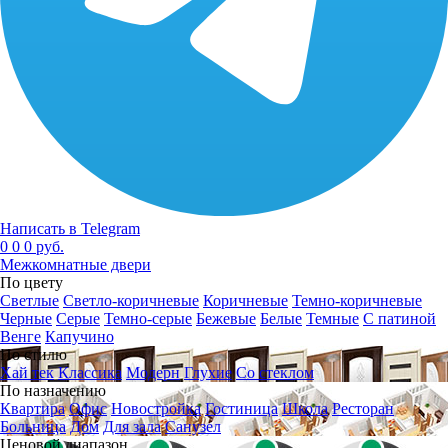
Написать в Telegram
0
0
0 руб.
Межкомнатные двери
По цвету
Светлые
Светло-коричневые
Коричневые
Темно-коричневые
Черные
Серые
Темно-серые
Бежевые
Белые
Темные
С патиной
Венге
Капучино
По стилю
Хай тек
Классика
Модерн
Глухие
Со стеклом
По назначению
Квартира
Офис
Новостройка
Гостиница
Школа
Ресторан
Больница
Дом
Для зала
Санузел
Ценовой диапазон