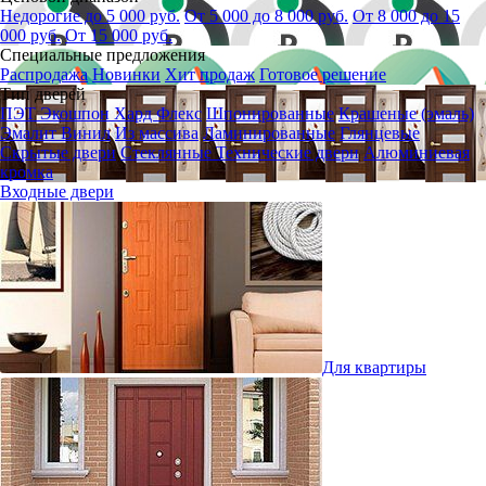
Недорогие до 5 000 руб.
От 5 000 до 8 000 руб.
От 8 000 до 15
000 руб.
От 15 000 руб.
Специальные предложения
Распродажа
Новинки
Хит продаж
Готовое решение
Тип дверей
ПЭТ
Экошпон
Хард Флекс
Шпонированные
Крашеные (эмаль)
Эмалит
Винил
Из массива
Ламинированные
Глянцевые
Скрытые двери
Стеклянные
Технические двери
Алюминиевая
кромка
Входные двери
Для квартиры