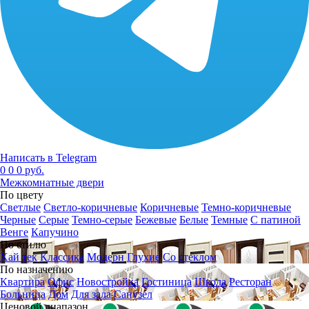
Написать в Telegram
0
0
0 руб.
Межкомнатные двери
По цвету
Светлые
Светло-коричневые
Коричневые
Темно-коричневые
Черные
Серые
Темно-серые
Бежевые
Белые
Темные
С патиной
Венге
Капучино
По стилю
Хай тек
Классика
Модерн
Глухие
Со стеклом
По назначению
Квартира
Офис
Новостройка
Гостиница
Школа
Ресторан
Больница
Дом
Для зала
Санузел
Ценовой диапазон