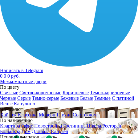
Написать в Telegram
0
0
0 руб.
Межкомнатные двери
По цвету
Светлые
Светло-коричневые
Коричневые
Темно-коричневые
Черные
Серые
Темно-серые
Бежевые
Белые
Темные
С патиной
Венге
Капучино
По стилю
Хай тек
Классика
Модерн
Глухие
Со стеклом
По назначению
Квартира
Офис
Новостройка
Гостиница
Школа
Ресторан
Больница
Дом
Для зала
Санузел
Ценовой диапазон