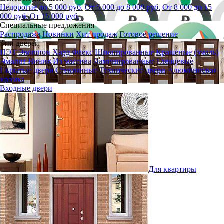
Недорогие до 5 000 руб.
От 5 000 до 8 000 руб.
От 8 000 до 15
000 руб.
От 15 000 руб.
Специальные предложения
Распродажа
Новинки
Хит продаж
Готовое решение
Тип дверей
ПЭТ
Экошпон
Хард Флекс
Шпонированные
Крашеные (эмаль)
Эмалит
Винил
Из массива
Ламинированные
Глянцевые
Скрытые двери
Стеклянные
Технические двери
Алюминиевая
кромка
Входные двери
Для квартиры