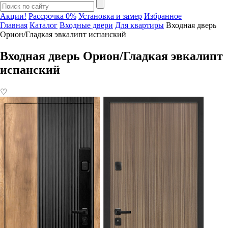
Акции!
Рассрочка 0%
Установка и замер
Избранное
Главная
Каталог
Входные двери
Для квартиры
Входная дверь
Орион/Гладкая эвкалипт испанский
Входная дверь Орион/Гладкая эвкалипт
испанский
♡