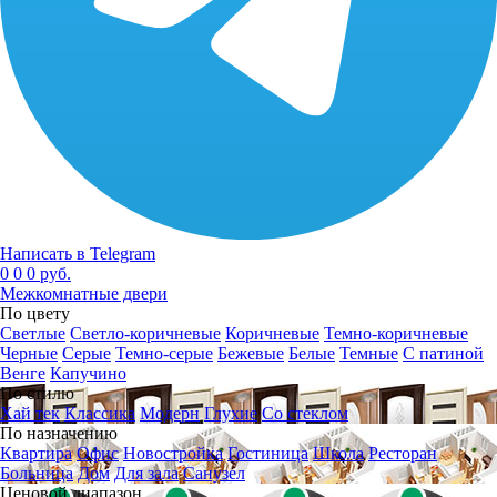
Написать в Telegram
0
0
0 руб.
Межкомнатные двери
По цвету
Светлые
Светло-коричневые
Коричневые
Темно-коричневые
Черные
Серые
Темно-серые
Бежевые
Белые
Темные
С патиной
Венге
Капучино
По стилю
Хай тек
Классика
Модерн
Глухие
Со стеклом
По назначению
Квартира
Офис
Новостройка
Гостиница
Школа
Ресторан
Больница
Дом
Для зала
Санузел
Ценовой диапазон