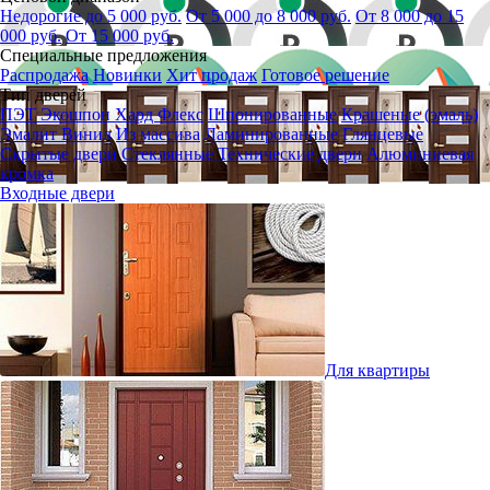
Недорогие до 5 000 руб.
От 5 000 до 8 000 руб.
От 8 000 до 15
000 руб.
От 15 000 руб.
Специальные предложения
Распродажа
Новинки
Хит продаж
Готовое решение
Тип дверей
ПЭТ
Экошпон
Хард Флекс
Шпонированные
Крашеные (эмаль)
Эмалит
Винил
Из массива
Ламинированные
Глянцевые
Скрытые двери
Стеклянные
Технические двери
Алюминиевая
кромка
Входные двери
Для квартиры