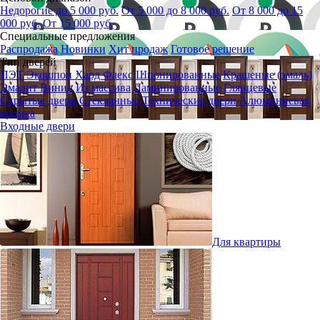
Недорогие до 5 000 руб.
От 5 000 до 8 000 руб.
От 8 000 до 15
000 руб.
От 15 000 руб.
Специальные предложения
Распродажа
Новинки
Хит продаж
Готовое решение
Тип дверей
ПЭТ
Экошпон
Хард Флекс
Шпонированные
Крашеные (эмаль)
Эмалит
Винил
Из массива
Ламинированные
Глянцевые
Скрытые двери
Стеклянные
Технические двери
Алюминиевая
кромка
Входные двери
Для квартиры