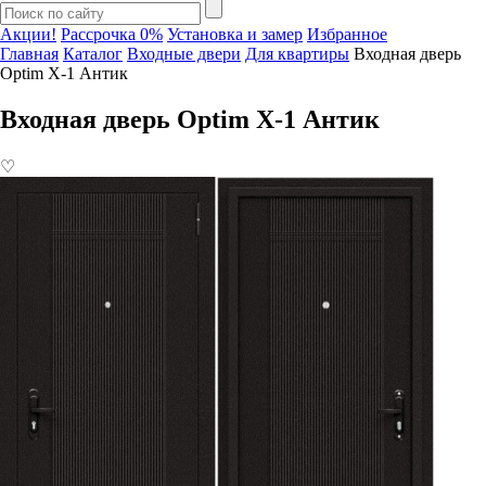
Акции!
Рассрочка 0%
Установка и замер
Избранное
Главная
Каталог
Входные двери
Для квартиры
Входная дверь
Optim X-1 Антик
Входная дверь Optim X-1 Антик
♡