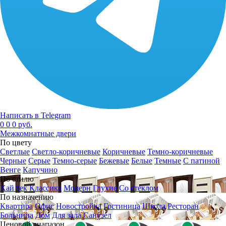
Написать в Telegram
0
0
0 руб.
Межкомнатные двери
По цвету
Светлые
Светло-коричневые
Коричневые
Темно-коричневые
Черные
Серые
Темно-серые
Бежевые
Белые
Темные
С патиной
Венге
Капучино
По стилю
Хай тек
Классика
Модерн
Глухие
Со стеклом
По назначению
Квартира
Офис
Новостройка
Гостиница
Школа
Ресторан
Больница
Дом
Для зала
Санузел
Ценовой диапазон