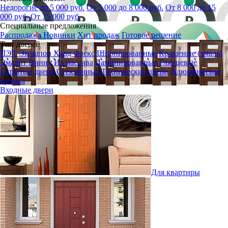
Недорогие до 5 000 руб.
От 5 000 до 8 000 руб.
От 8 000 до 15
000 руб.
От 15 000 руб.
Специальные предложения
Распродажа
Новинки
Хит продаж
Готовое решение
Тип дверей
ПЭТ
Экошпон
Хард Флекс
Шпонированные
Крашеные (эмаль)
Эмалит
Винил
Из массива
Ламинированные
Глянцевые
Скрытые двери
Стеклянные
Технические двери
Алюминиевая
кромка
Входные двери
Для квартиры