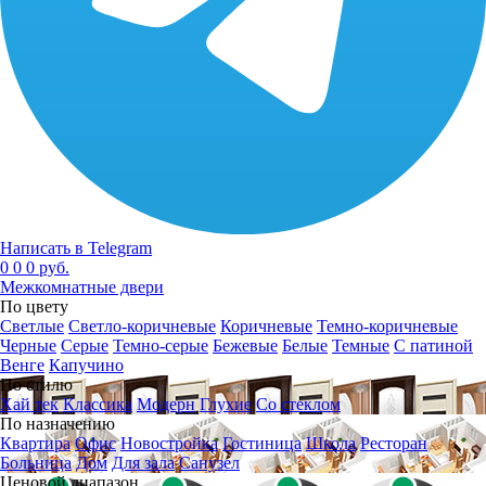
Написать в Telegram
0
0
0 руб.
Межкомнатные двери
По цвету
Светлые
Светло-коричневые
Коричневые
Темно-коричневые
Черные
Серые
Темно-серые
Бежевые
Белые
Темные
С патиной
Венге
Капучино
По стилю
Хай тек
Классика
Модерн
Глухие
Со стеклом
По назначению
Квартира
Офис
Новостройка
Гостиница
Школа
Ресторан
Больница
Дом
Для зала
Санузел
Ценовой диапазон