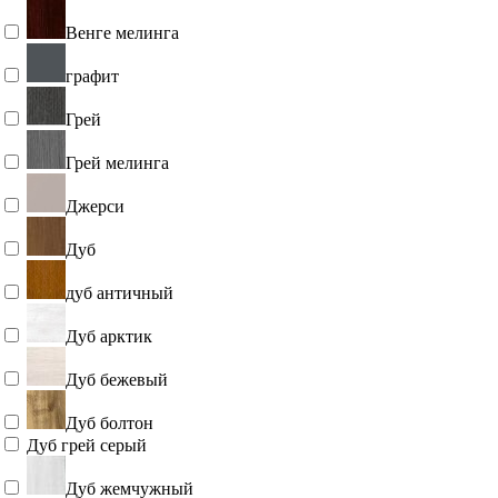
Венге мелинга
графит
Грей
Грей мелинга
Джерси
Дуб
дуб античный
Дуб арктик
Дуб бежевый
Дуб болтон
Дуб грей серый