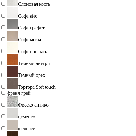
Слоновая кость
Софт айс
Софт графит
Софт мокко
Софт панакота
Темный анегри
Темный орех
Тортора Soft touch
френч грей
Фреско антико
цементо
шелгрей