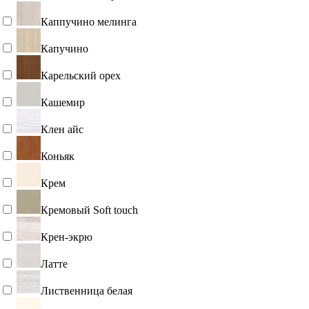
Итальянский орех
Каппучино мелинга
Капучино
Карельский орех
Кашемир
Клен айс
Коньяк
Крем
Кремовый Soft touch
Крен-экрю
Латте
Лиственница белая