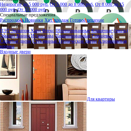
Недорогие до 5 000 руб.
От 5 000 до 8 000 руб.
От 8 000 до 15
000 руб.
От 15 000 руб.
Специальные предложения
Распродажа
Новинки
Хит продаж
Готовое решение
Тип дверей
ПЭТ
Экошпон
Хард Флекс
Шпонированные
Крашеные (эмаль)
Эмалит
Винил
Из массива
Ламинированные
Глянцевые
Скрытые двери
Стеклянные
Технические двери
Алюминиевая
кромка
Входные двери
Для квартиры