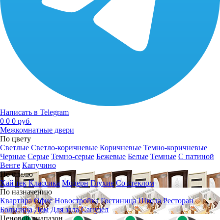
Написать в Telegram
0
0
0 руб.
Межкомнатные двери
По цвету
Светлые
Светло-коричневые
Коричневые
Темно-коричневые
Черные
Серые
Темно-серые
Бежевые
Белые
Темные
С патиной
Венге
Капучино
По стилю
Хай тек
Классика
Модерн
Глухие
Со стеклом
По назначению
Квартира
Офис
Новостройка
Гостиница
Школа
Ресторан
Больница
Дом
Для зала
Санузел
Ценовой диапазон