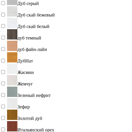
Дуб серый
Дуб скай бежевый
Дуб скай белый
дуб темный
дуб файн-лайн
ДубНат
Жасмин
Жемчуг
Зеленый нефрит
Зефир
Золотой дуб