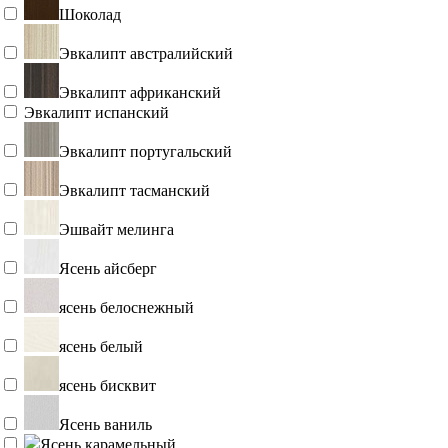
Шоколад
Эвкалипт австралийский
Эвкалипт африканский
Эвкалипт испанский
Эвкалипт португальский
Эвкалипт тасманский
Эшвайт мелинга
Ясень айсберг
ясень белоснежный
ясень белый
ясень бисквит