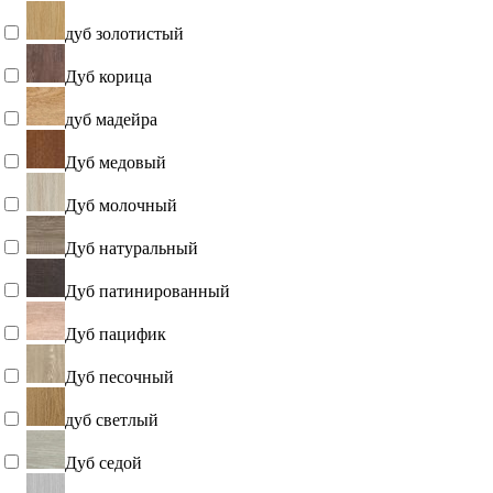
Дуб жемчужный
дуб золотистый
Дуб корица
дуб мадейра
Дуб медовый
Дуб молочный
Дуб натуральный
Дуб патинированный
Дуб пацифик
Дуб песочный
дуб светлый
Дуб седой