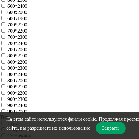
600*2200
600*2300
600*2400
600x2000
600х1900
700*2100
700*2200
700*2300
700*2400
700x2000
800*2100
800*2200
800*2300
800*2400
800x2000
900*2100
900*2200
900*2300
900*2400
На этом сайте используются файлы cookie. Продолжая просм
900x2000
сайта, вы разрешаете их использование.
Закрыть
Тип
Глухая