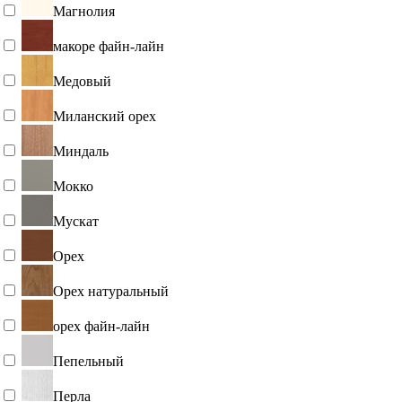
Магнолия
макоре файн-лайн
Медовый
Миланский орех
Миндаль
Мокко
Мускат
Орех
Орех натуральный
орех файн-лайн
Пепельный