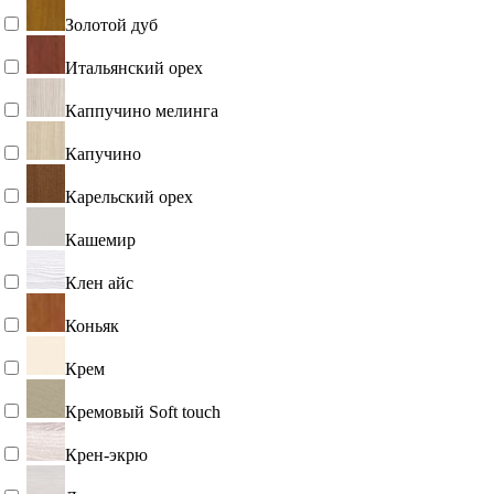
Золотой дуб
Итальянский орех
Каппучино мелинга
Капучино
Карельский орех
Кашемир
Клен айс
Коньяк
Крем
Кремовый Soft touch
Крен-экрю