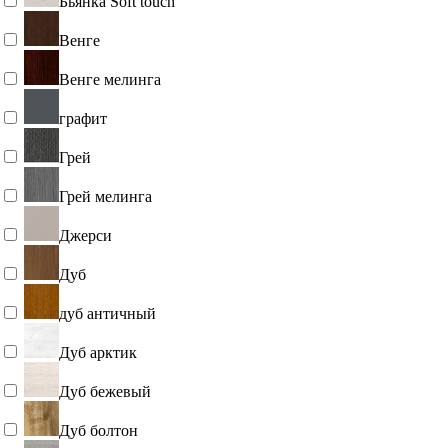
Бьянка Soft touch
Венге
Венге мелинга
графит
Грей
Грей мелинга
Джерси
Дуб
дуб античный
Дуб арктик
Дуб бежевый
Дуб болтон