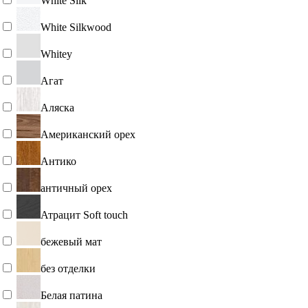
White Silk
White Silkwood
Whitey
Агат
Аляска
Американский орех
Антико
античный орех
Атрацит Soft touch
бежевый мат
без отделки
Белая патина