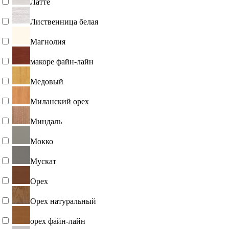
Латте
Лиственница белая
Магнолия
макоре файн-лайн
Медовый
Миланский орех
Миндаль
Мокко
Мускат
Орех
Орех натуральный
орех файн-лайн