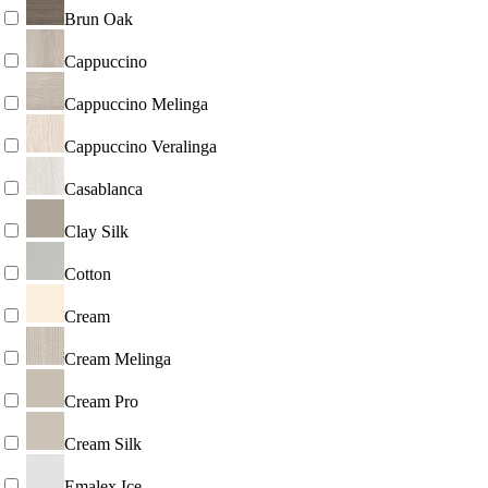
Brun Oak
Cappuccino
Cappuccino Melinga
Cappuccino Veralinga
Casablanca
Clay Silk
Cotton
Cream
Cream Melinga
Cream Pro
Cream Silk
Emalex Ice