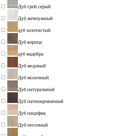
Дуб грей серый
Дуб жемчужный
дуб золотистый
Дуб корица
дуб мадейра
Дуб медовый
Дуб молочный
Дуб натуральный
Дуб патинированный
Дуб пацифик
Дуб песочный