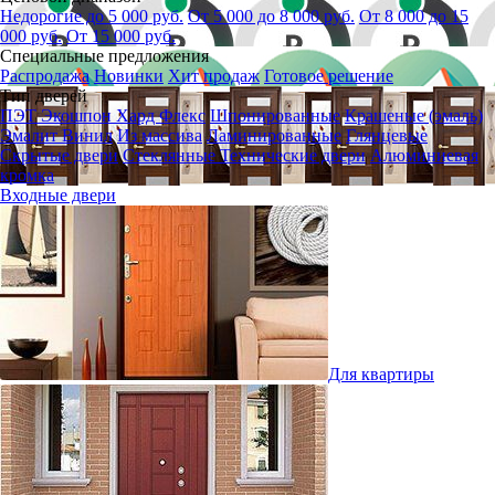
Недорогие до 5 000 руб.
От 5 000 до 8 000 руб.
От 8 000 до 15
000 руб.
От 15 000 руб.
Специальные предложения
Распродажа
Новинки
Хит продаж
Готовое решение
Тип дверей
ПЭТ
Экошпон
Хард Флекс
Шпонированные
Крашеные (эмаль)
Эмалит
Винил
Из массива
Ламинированные
Глянцевые
Скрытые двери
Стеклянные
Технические двери
Алюминиевая
кромка
Входные двери
Для квартиры