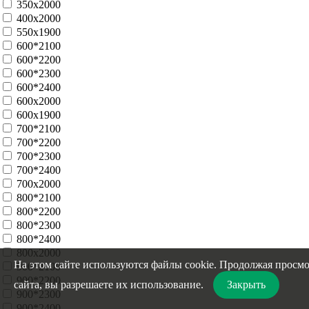
350х2000
400х2000
550х1900
600*2100
600*2200
600*2300
600*2400
600x2000
600х1900
700*2100
700*2200
700*2300
700*2400
700x2000
800*2100
800*2200
800*2300
800*2400
800x2000
На этом сайте используются файлы cookie. Продолжая просм
900*2100
900*2200
сайта, вы разрешаете их использование.
Закрыть
900*2300
900*2400