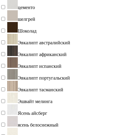
цементо
шелгрей
Шоколад
Эвкалипт австралийский
Эвкалипт африканский
Эвкалипт испанский
Эвкалипт португальский
Эвкалипт тасманский
Эшвайт мелинга
Ясень айсберг
ясень белоснежный