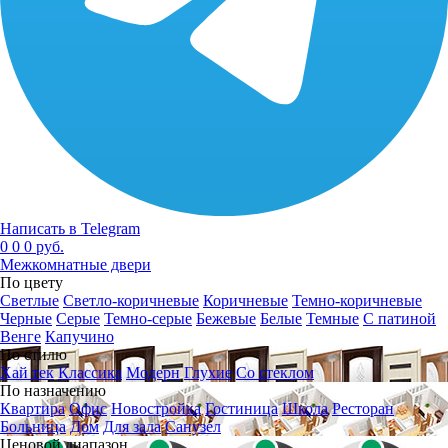
Написать в Telegram
0
0
0 руб.
Межкомнатные двери
По цвету
Светлые
Светло-коричневые
Коричневые
Темно-коричневые
Черные
Серые
Темно-серые
Бежевые
Белые
Темные
С патиной
Венге
Капучино
По стилю
Хай тек
Классика
Модерн
Глухие
Со стеклом
По назначению
Квартира
Офис
Новостройка
Гостиница
Школа
Ресторан
Больница
Дом
Для зала
Санузел
Ценовой диапазон