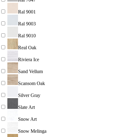
Ral 9001
Ral 9003
Ral 9010
Real Oak
Riviera Ice
Sand Vellum
Scansom Oak
Silver Gray
Slate Art
Snow Art
Snow Melinga