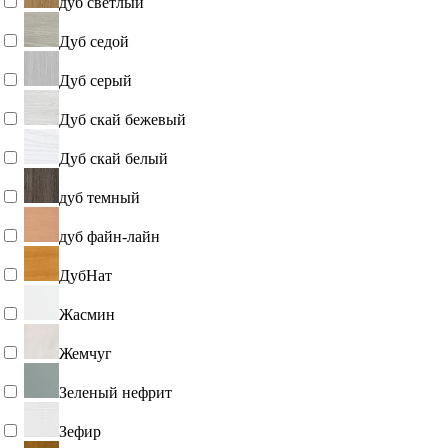
дуб светлый
Дуб седой
Дуб серый
Дуб скай бежевый
Дуб скай белый
дуб темный
дуб файн-лайн
ДубНат
Жасмин
Жемчуг
Зеленый нефрит
Зефир