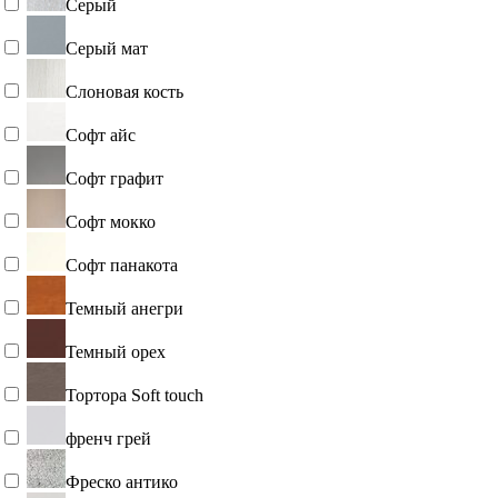
Серый
Серый мат
Слоновая кость
Софт айс
Софт графит
Софт мокко
Софт панакота
Темный анегри
Темный орех
Тортора Soft touch
френч грей
Фреско антико