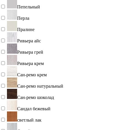
Пепельный
Перла
Пралине
Ривьера айс
Ривьера грей
Ривьера крем
Сан-ремо крем
Сан-ремо натуральный
Сан-ремо шоколад
Сандал бежевый
светлый лак