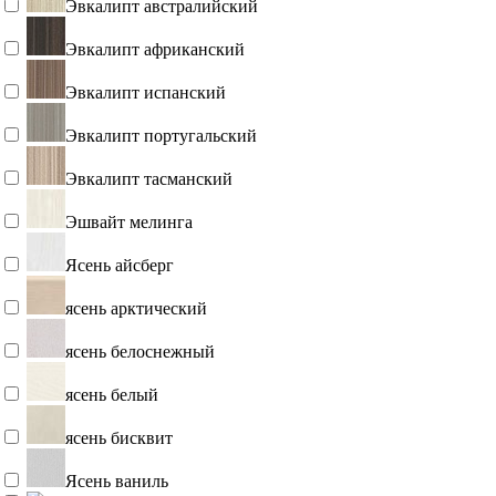
Эвкалипт австралийский
Эвкалипт африканский
Эвкалипт испанский
Эвкалипт португальский
Эвкалипт тасманский
Эшвайт мелинга
Ясень айсберг
ясень арктический
ясень белоснежный
ясень белый
ясень бисквит
Ясень ваниль