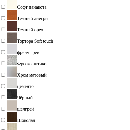
Софт панакота
Темный анегри
Темный орех
Тортора Soft touch
френч грей
Фреско антико
Хром матовый
цементо
Чёрный
шелгрей
Шоколад