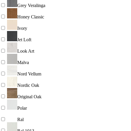
Grey Veralinga
Honey Classic
Ivory
Jet Loft
Look Art
Malva
Nord Vellum
Nordic Oak
Original Oak
Polar
Ral
Ral 1013