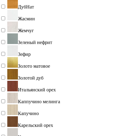
ДубНат
Жасмин
Жемчуг
Зеленый нефрит
Зефир
Золото матовое
Золотой дуб
Итальянский орех
Каппучино мелинга
Капучино
Карельский орех