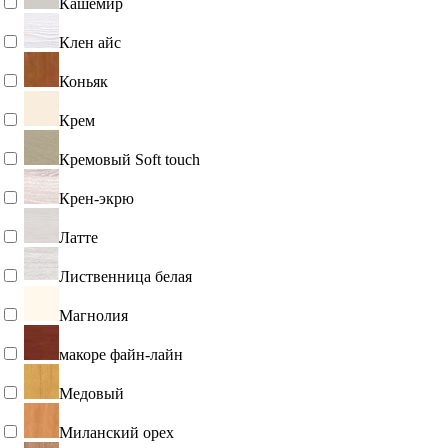
Кашемир
Клен айс
Коньяк
Крем
Кремовый Soft touch
Крен-экрю
Латте
Лиственница белая
Магнолия
макоре файн-лайн
Медовый
Миланский орех