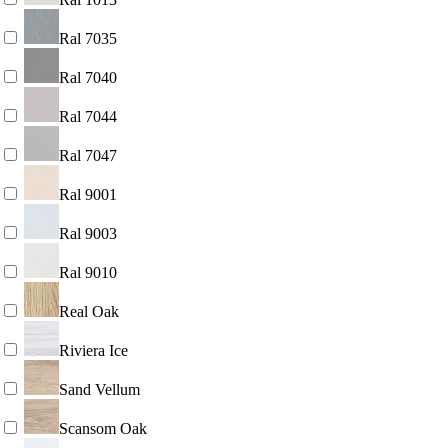
Ral 7035
Ral 7040
Ral 7044
Ral 7047
Ral 9001
Ral 9003
Ral 9010
Real Oak
Riviera Ice
Sand Vellum
Scansom Oak