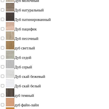
Дуб молочный
Дуб натуральный
Дуб патинированный
Дуб пацифик
Дуб песочный
дуб светлый
Дуб седой
Дуб серый
Дуб скай бежевый
Дуб скай белый
дуб темный
дуб файн-лайн