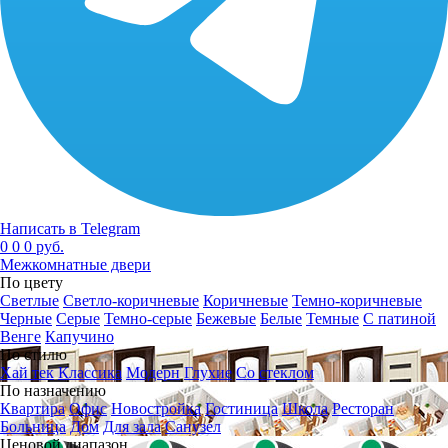
Написать в Telegram
0
0
0 руб.
Межкомнатные двери
По цвету
Светлые
Светло-коричневые
Коричневые
Темно-коричневые
Черные
Серые
Темно-серые
Бежевые
Белые
Темные
С патиной
Венге
Капучино
По стилю
Хай тек
Классика
Модерн
Глухие
Со стеклом
По назначению
Квартира
Офис
Новостройка
Гостиница
Школа
Ресторан
Больница
Дом
Для зала
Санузел
Ценовой диапазон