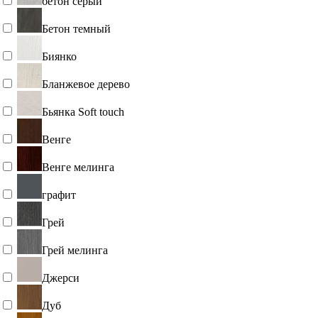
бетон серый
Бетон темный
Биянко
Бланжевое дерево
Бьянка Soft touch
Венге
Венге мелинга
графит
Грей
Грей мелинга
Джерси
Дуб