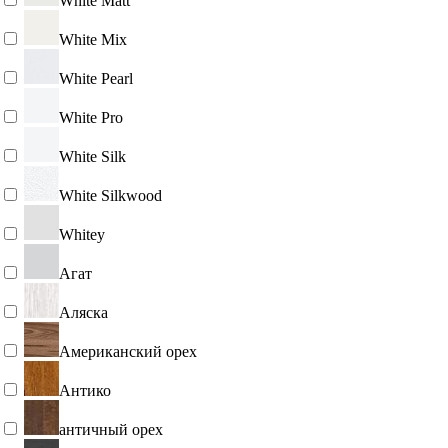
White Matt
White Mix
White Pearl
White Pro
White Silk
White Silkwood
Whitey
Агат
Аляска
Американский орех
Антико
античный орех