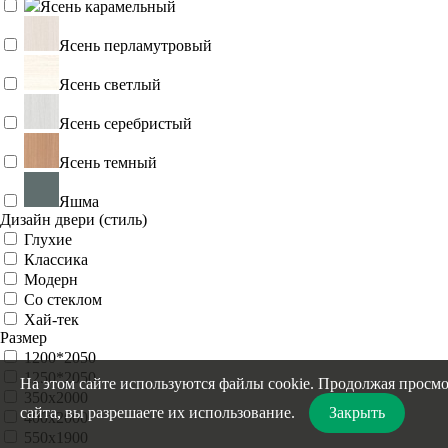
Ясень карамельный
Ясень перламутровый
Ясень светлый
Ясень серебристый
Ясень темный
Яшма
Дизайн двери (стиль)
Глухие
Классика
Модерн
Со стеклом
Хай-тек
Размер
1200*2050
1250*2050
На этом сайте используются файлы cookie. Продолжая просм
350х2000
сайта, вы разрешаете их использование.
Закрыть
400х2000
550х1900