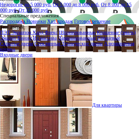
Недорогие до 5 000 руб.
От 5 000 до 8 000 руб.
От 8 000 до 15
000 руб.
От 15 000 руб.
Специальные предложения
Распродажа
Новинки
Хит продаж
Готовое решение
Тип дверей
ПЭТ
Экошпон
Хард Флекс
Шпонированные
Крашеные (эмаль)
Эмалит
Винил
Из массива
Ламинированные
Глянцевые
Скрытые двери
Стеклянные
Технические двери
Алюминиевая
кромка
Входные двери
Для квартиры