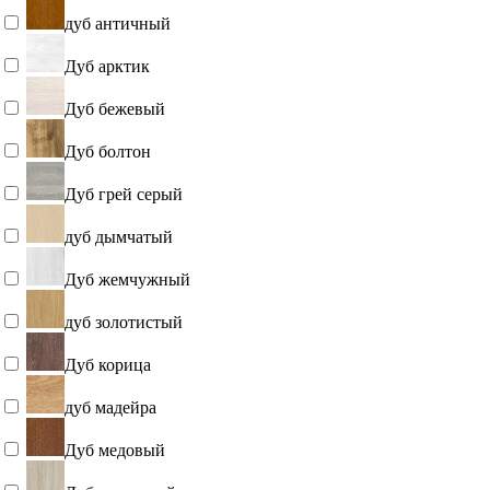
дуб античный
Дуб арктик
Дуб бежевый
Дуб болтон
Дуб грей серый
дуб дымчатый
Дуб жемчужный
дуб золотистый
Дуб корица
дуб мадейра
Дуб медовый