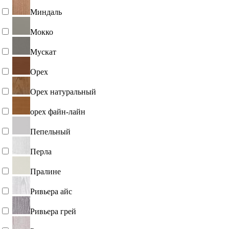
Миндаль
Мокко
Мускат
Орех
Орех натуральный
орех файн-лайн
Пепельный
Перла
Пралине
Ривьера айс
Ривьера грей