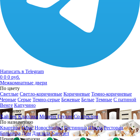
Написать в Telegram
0
0
0 руб.
Межкомнатные двери
По цвету
Светлые
Светло-коричневые
Коричневые
Темно-коричневые
Черные
Серые
Темно-серые
Бежевые
Белые
Темные
С патиной
Венге
Капучино
По стилю
Хай тек
Классика
Модерн
Глухие
Со стеклом
По назначению
Квартира
Офис
Новостройка
Гостиница
Школа
Ресторан
Больница
Дом
Для зала
Санузел
Ценовой диапазон