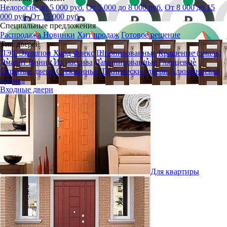
Недорогие до 5 000 руб.
От 5 000 до 8 000 руб.
От 8 000 до 15
000 руб.
От 15 000 руб.
Специальные предложения
Распродажа
Новинки
Хит продаж
Готовое решение
Тип дверей
ПЭТ
Экошпон
Хард Флекс
Шпонированные
Крашеные (эмаль)
Эмалит
Винил
Из массива
Ламинированные
Глянцевые
Скрытые двери
Стеклянные
Технические двери
Алюминиевая
кромка
Входные двери
Для квартиры