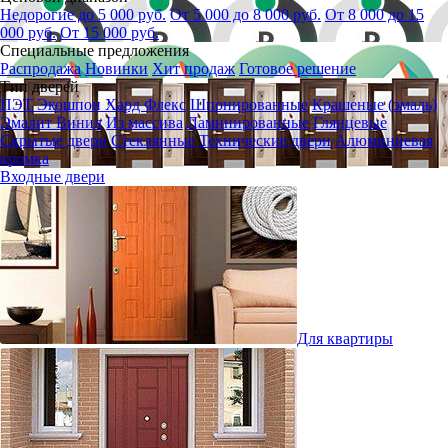
Недорогие до 5 000 руб.
От 5 000 до 8 000 руб.
От 8 000 до 15
000 руб.
От 15 000 руб.
Специальные предложения
Распродажа
Новинки
Хит продаж
Готовое решение
Тип дверей
ПЭТ
Экошпон
Хард Флекс
Шпонированные
Крашеные (эмаль)
Эмалит
Винил
Из массива
Ламинированные
Глянцевые
Скрытые двери
Стеклянные
Технические двери
Алюминиевая
кромка
Входные двери
Для квартиры