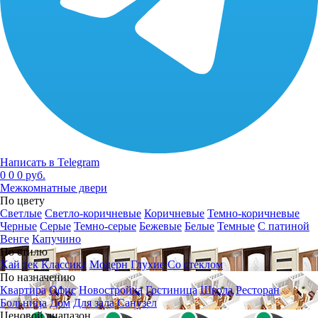
Написать в Telegram
0
0
0 руб.
Межкомнатные двери
По цвету
Светлые
Светло-коричневые
Коричневые
Темно-коричневые
Черные
Серые
Темно-серые
Бежевые
Белые
Темные
С патиной
Венге
Капучино
По стилю
Хай тек
Классика
Модерн
Глухие
Со стеклом
По назначению
Квартира
Офис
Новостройка
Гостиница
Школа
Ресторан
Больница
Дом
Для зала
Санузел
Ценовой диапазон