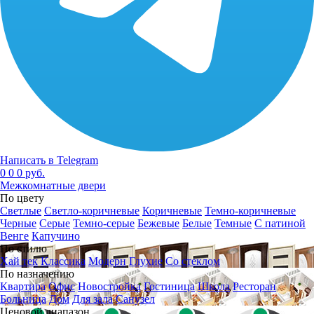
Написать в Telegram
0
0
0 руб.
Межкомнатные двери
По цвету
Светлые
Светло-коричневые
Коричневые
Темно-коричневые
Черные
Серые
Темно-серые
Бежевые
Белые
Темные
С патиной
Венге
Капучино
По стилю
Хай тек
Классика
Модерн
Глухие
Со стеклом
По назначению
Квартира
Офис
Новостройка
Гостиница
Школа
Ресторан
Больница
Дом
Для зала
Санузел
Ценовой диапазон