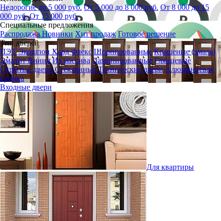
Недорогие до 5 000 руб.
От 5 000 до 8 000 руб.
От 8 000 до 15
000 руб.
От 15 000 руб.
Специальные предложения
Распродажа
Новинки
Хит продаж
Готовое решение
Тип дверей
ПЭТ
Экошпон
Хард Флекс
Шпонированные
Крашеные (эмаль)
Эмалит
Винил
Из массива
Ламинированные
Глянцевые
Скрытые двери
Стеклянные
Технические двери
Алюминиевая
кромка
Входные двери
Для квартиры