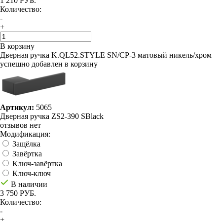
1 210 РУБ.
Количество:
-
+
В корзину
Дверная ручка K.QL52.STYLE SN/CP-3 матовый никель/хром
успешно добавлен в корзину
Артикул:
5065
Дверная ручка ZS2-390 SBlack
отзывов нет
Модификация:
Защёлка
Завёртка
Ключ-завёртка
Ключ-ключ
В наличии
3 750 РУБ.
Количество:
-
+