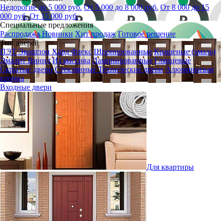
Недорогие до 5 000 руб.
От 5 000 до 8 000 руб.
От 8 000 до 15
000 руб.
От 15 000 руб.
Специальные предложения
Распродажа
Новинки
Хит продаж
Готовое решение
Тип дверей
ПЭТ
Экошпон
Хард Флекс
Шпонированные
Крашеные (эмаль)
Эмалит
Винил
Из массива
Ламинированные
Глянцевые
Скрытые двери
Стеклянные
Технические двери
Алюминиевая
кромка
Входные двери
Для квартиры