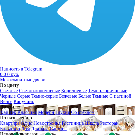
Написать в Telegram
0
0
0 руб.
Межкомнатные двери
По цвету
Светлые
Светло-коричневые
Коричневые
Темно-коричневые
Черные
Серые
Темно-серые
Бежевые
Белые
Темные
С патиной
Венге
Капучино
По стилю
Хай тек
Классика
Модерн
Глухие
Со стеклом
По назначению
Квартира
Офис
Новостройка
Гостиница
Школа
Ресторан
Больница
Дом
Для зала
Санузел
Ценовой диапазон